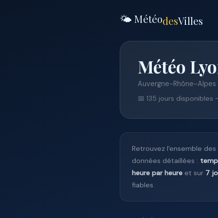
🌤️ Météo
des
Villes
Météo Lyo
Auvergne-Rhône-Alpes
📅 135 jours disponibles 
Retrouvez l'ensemble des
données détaillées :
temp
heure par heure
et sur
7 j
fiables.