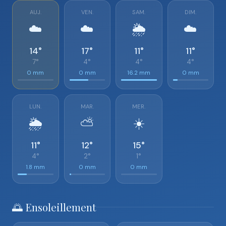
AUJ.
VEN.
SAM.
DIM.
☁️
☁️
🌦️
☁️
14°
17°
11°
11°
7°
4°
4°
4°
0 mm
0 mm
16.2 mm
0 mm
LUN.
MAR.
MER.
🌦️
⛅
☀️
11°
12°
15°
4°
2°
1°
1.8 mm
0 mm
0 mm
🌅 Ensoleillement