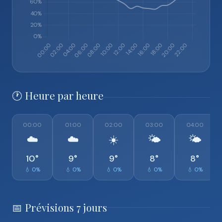
🕐 Heure par heure
00:00
01:00
02:00
03:00
04:00
☁️
☁️
☀️
🌤️
🌤️
10°
9°
9°
8°
8°
💧 0%
💧 0%
💧 0%
💧 0%
💧 0%
📅 Prévisions 7 jours