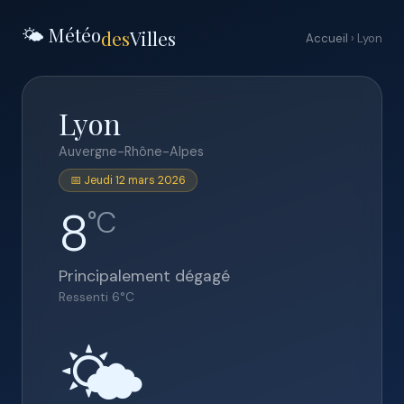
🌤️ Météo
des
Villes
Accueil
› Lyon
Lyon
Auvergne-Rhône-Alpes
📅 Jeudi 12 mars 2026
8
°C
Principalement dégagé
Ressenti
6
°C
🌤️