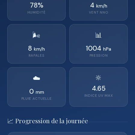
78
%
4
km/h
HUMIDITÉ
VENT
NNO
🌬️
📊
8
1004
km/h
hPa
RAFALES
PRESSION
🔆
☁️
4.65
0
mm
INDICE UV MAX
PLUIE ACTUELLE
📈 Progression de la journée