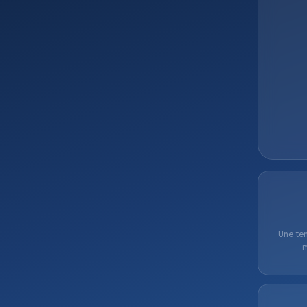
Une tem
m