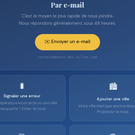
Par e-mail
C'est le moyen le plus rapide de nous joindre.
Nous répondons généralement sous 48 heures.
✉️ Envoyer un e-mail
contact@meteo-des-villes.com
🐛
🏙️
Signaler une erreur
Ajouter une ville
pérature incorrecte ou une ville
Votre ville n'est pas encore disp
anquante ? Dites-le nous.
Proposez-la nous.