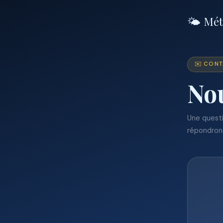
🌤️ Mé
✉️ CON
Nou
Une questi
répondrons