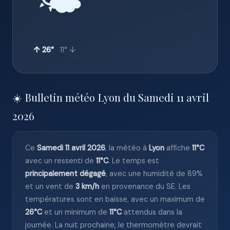
🌤️
↑ 26°
11° ↓
☀️ Bulletin météo Lyon du Samedi 11 avril
2026
Ce
Samedi 11 avril 2026
, la météo à
Lyon
affiche
11°C
avec un ressenti de
11°C
. Le temps est
principalement dégagé
, avec une humidité de 89%
et un vent de
3 km/h
en provenance du SE. Les
températures sont en baisse, avec un maximum de
26°C
et un minimum de
11°C
attendus dans la
journée. La nuit prochaine, le thermomètre devrait