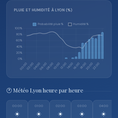
PLUIE ET HUMIDITÉ À LYON (%)
🕐 Météo Lyon heure par heure
00:00
01:00
02:00
03:00
04:00
☀️
☀️
☀️
☀️
☀️