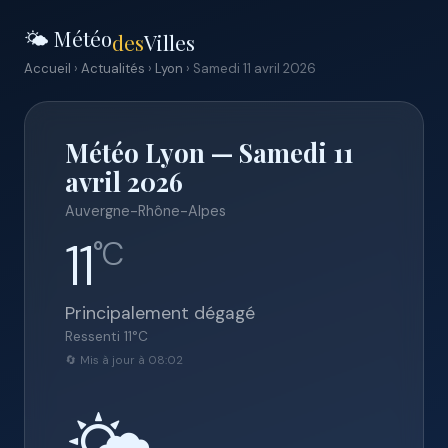
🌤️ Météo
des
Villes
Accueil
›
Actualités
›
Lyon
› Samedi 11 avril 2026
Météo Lyon — Samedi 11
avril 2026
Auvergne-Rhône-Alpes
11
°C
Principalement dégagé
Ressenti
11
°C
🔄 Mis à jour à 08:02