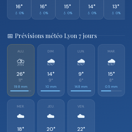
16°
16°
15°
14°
13°
💧 0%
💧 0%
💧 0%
💧 0%
💧 0%
📅 Prévisions météo Lyon 7 jours
AUJ.
DIM.
LUN.
MAR.
⛈️
🌧️
🌧️
🌧️
26°
14°
9°
15°
11°
9°
6°
8°
19.8 mm
10 mm
14.8 mm
0.5 mm
MER.
JEU.
VEN.
☁️
☁️
☁️
18°
20°
22°