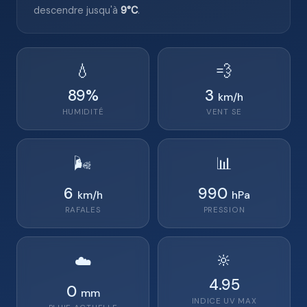
descendre jusqu'à
9°C
.
💧
💨
89
%
3
km/h
HUMIDITÉ
VENT
SE
🌬️
📊
6
990
km/h
hPa
RAFALES
PRESSION
🔆
☁️
4.95
0
mm
INDICE UV MAX