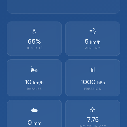
💧
💨
65
%
5
km/h
HUMIDITÉ
VENT
NO
🌬️
📊
10
1000
km/h
hPa
RAFALES
PRESSION
🔆
☁️
7.75
0
mm
INDICE UV MAX