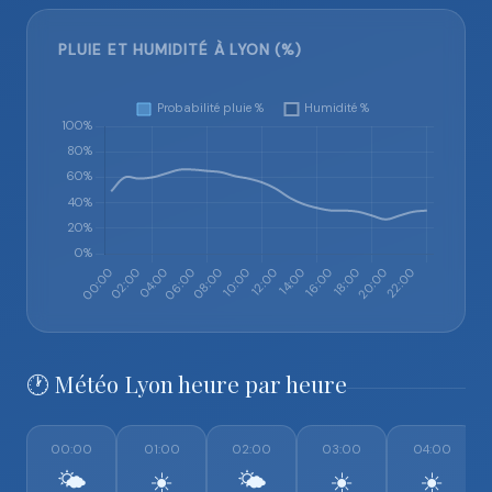
PLUIE ET HUMIDITÉ À LYON (%)
🕐 Météo Lyon heure par heure
00:00
01:00
02:00
03:00
04:00
🌤️
☀️
🌤️
☀️
☀️