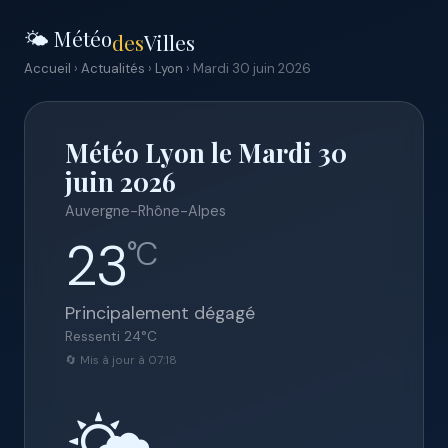
🌤️ Météo
des
Villes
Accueil
›
Actualités
›
Lyon
› Mardi 30 juin 2026
Météo Lyon le Mardi 30
juin 2026
Auvergne-Rhône-Alpes
23
°C
Principalement dégagé
Ressenti
24
°C
🔄 Mis à jour à 07:18