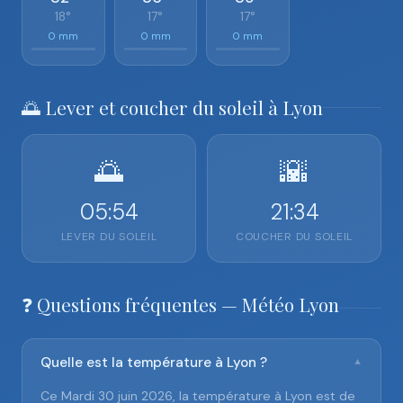
18°
17°
17°
0 mm
0 mm
0 mm
🌅 Lever et coucher du soleil à Lyon
🌅
🌇
05:54
21:34
LEVER DU SOLEIL
COUCHER DU SOLEIL
❓ Questions fréquentes — Météo Lyon
Quelle est la température à Lyon ?
▼
Ce Mardi 30 juin 2026, la température à Lyon est de