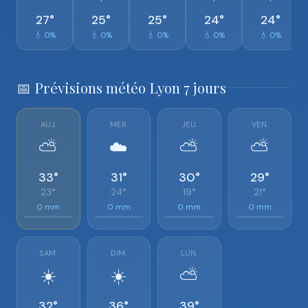
27°
25°
25°
24°
24°
💧 0%
💧 0%
💧 0%
💧 0%
💧 0%
📅 Prévisions météo Lyon 7 jours
AUJ.
MER.
JEU.
VEN.
⛅
☁️
⛅
⛅
33°
31°
30°
29°
23°
24°
19°
21°
0 mm
0 mm
0 mm
0 mm
SAM.
DIM.
LUN.
☀️
☀️
⛅
32°
36°
39°