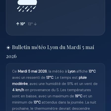
🌧️
↑ 19°
13° ↓
☀️ Bulletin météo Lyon du Mardi 5 mai
2026
Ce
Mardi 5 mai 2026
, la météo à
Lyon
affiche
13°C
avec un ressenti de
13°C
. Le temps est
pluie
modérée
, avec une humidité de 91% et un vent de
4 km/h
en provenance du S. Les températures
sont en baisse, avec un maximum de
19°C
et un
minimum de
13°C
attendus dans la journée. La nuit
prochaine, le thermomètre devrait descendre