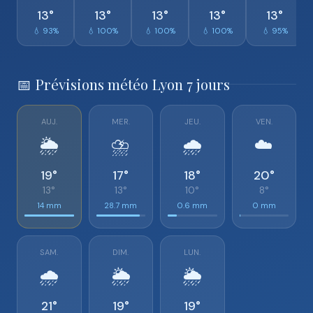
13°
13°
13°
13°
13°
💧 93%
💧 100%
💧 100%
💧 100%
💧 95%
📅 Prévisions météo Lyon 7 jours
AUJ.
MER.
JEU.
VEN.
🌦️
⛈️
🌧️
☁️
19°
17°
18°
20°
13°
13°
10°
8°
14 mm
28.7 mm
0.6 mm
0 mm
SAM.
DIM.
LUN.
🌧️
🌦️
🌦️
21°
19°
19°