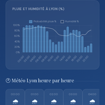
PLUIE ET HUMIDITÉ À LYON (%)
🕐 Météo Lyon heure par heure
00:00
01:00
02:00
03:00
04:00
🌧️
🌧️
🌧️
🌧️
🌧️