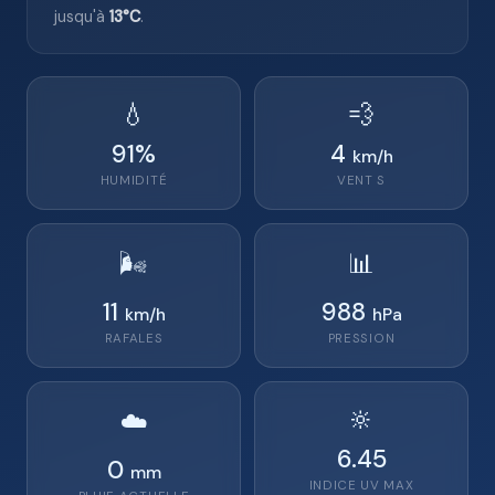
jusqu'à
13°C
.
💧
💨
91
%
4
km/h
HUMIDITÉ
VENT
S
🌬️
📊
11
988
km/h
hPa
RAFALES
PRESSION
🔆
☁️
6.45
0
mm
INDICE UV MAX