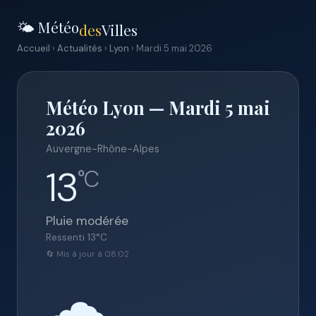
🌤️ Météo
des
Villes
Accueil
›
Actualités
›
Lyon
› Mardi 5 mai 2026
Météo Lyon — Mardi 5 mai
2026
Auvergne-Rhône-Alpes
13
°C
Pluie modérée
Ressenti
13
°C
🔄 Mis à jour à 08:02