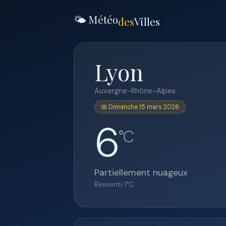
🌤️ Météo
des
Villes
Lyon
Auvergne-Rhône-Alpes
📅 Dimanche 15 mars 2026
6
°C
Partiellement nuageux
Ressenti
1
°C