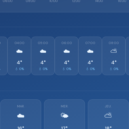
0
04:00
05:00
06:00
07:00
08:00
☁️
☁️
☁️
☁️
⛅
4°
4°
4°
4°
4°
%
💧 0%
💧 0%
💧 0%
💧 0%
💧 0%
MAR.
MER.
JEU.
☁️
🌤️
⛅
16°
17°
18°