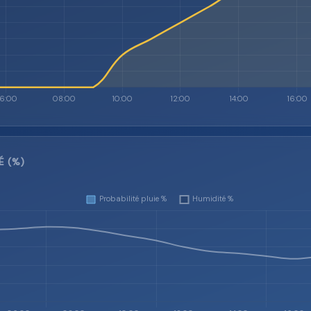
É (%)