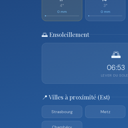
4°
3°
0 mm
0 mm
🌅 Ensoleillement
🌅
06:53
LEVER DU SOLE
📍 Villes à proximité (Est)
Strasbourg
Metz
Chambéry