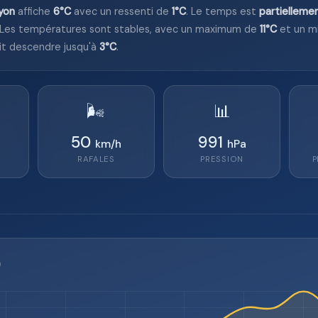
yon
affiche
6°C
avec un ressenti de
1°C
. Le temps est
partielleme
 Les températures sont stables, avec un maximum de
11°C
et un m
it descendre jusqu'à
3°C
.
🌬️
📊
50
991
km/h
hPa
RAFALES
PRESSION
P
)