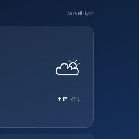
Accueil
› Lyon
⛅
↑ 11°
4° ↓