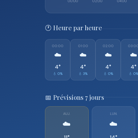
🕐 Heure par heure
00:00
01:00
02:00
03:0
☁️
☁️
☁️
☁️
4°
4°
4°
4°
💧 0%
💧 3%
💧 0%
💧 0
📅 Prévisions 7 jours
AUJ.
LUN.
☁️
☁️
11°
14°