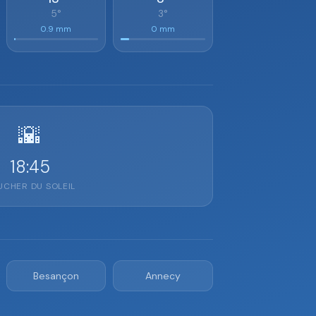
5°
3°
0.9 mm
0 mm
🌇
18:45
CHER DU SOLEIL
Besançon
Annecy