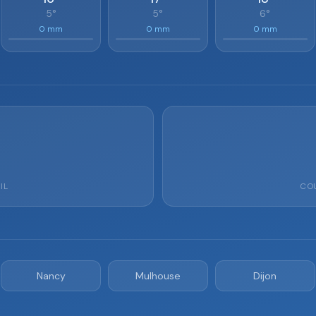
5°
5°
6°
0 mm
0 mm
0 mm
IL
COU
Nancy
Mulhouse
Dijon