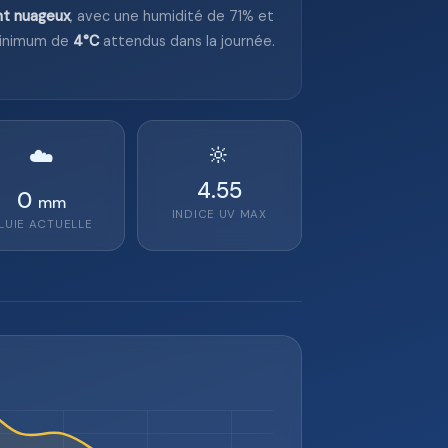
nt nuageux
, avec une humidité de 71% et
inimum de
4°C
attendus dans la journée.
🔆
☁️
4.55
0
mm
INDICE UV MAX
LUIE ACTUELLE