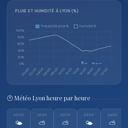
PLUIE ET HUMIDITÉ À LYON (%)
🕐 Météo Lyon heure par heure
00:00
01:00
02:00
03:00
04:00
🌤️
⛅
⛅
🌤️
⛅