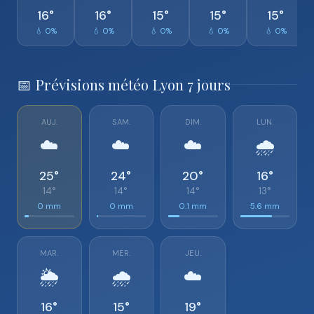
16°
16°
15°
15°
15°
💧 0%
💧 0%
💧 0%
💧 0%
💧 0%
📅 Prévisions météo Lyon 7 jours
AUJ.
SAM.
DIM.
LUN.
☁️
☁️
☁️
🌧️
25°
24°
20°
16°
14°
14°
14°
13°
0 mm
0 mm
0.1 mm
5.6 mm
MAR.
MER.
JEU.
🌦️
🌧️
☁️
16°
15°
19°