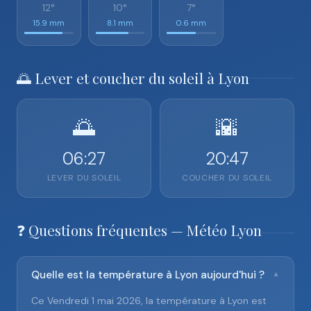
12°
10°
7°
15.9 mm
8.1 mm
0.6 mm
🌅 Lever et coucher du soleil à Lyon
🌅
🌇
06:27
20:47
LEVER DU SOLEIL
COUCHER DU SOLEIL
❓ Questions fréquentes — Météo Lyon
Quelle est la température à Lyon aujourd'hui ?
▼
Ce Vendredi 1 mai 2026, la température à Lyon est