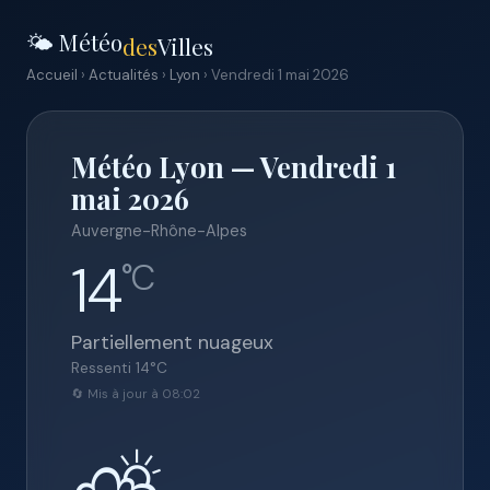
🌤️ Météo
des
Villes
Accueil
›
Actualités
›
Lyon
› Vendredi 1 mai 2026
Météo Lyon — Vendredi 1
mai 2026
Auvergne-Rhône-Alpes
14
°C
Partiellement nuageux
Ressenti
14
°C
🔄 Mis à jour à 08:02