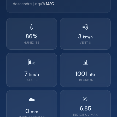
descendre jusqu'à
14°C
.
💧
💨
86
%
3
km/h
HUMIDITÉ
VENT
S
🌬️
📊
7
1001
km/h
hPa
RAFALES
PRESSION
🔆
☁️
6.85
0
mm
INDICE UV MAX