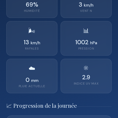
69%
3
km/h
HUMIDITÉ
VENT N
🌬️
📊
13
1002
km/h
hPa
RAFALES
PRESSION
🔆
☁️
2.9
0
mm
INDICE UV MAX
PLUIE ACTUELLE
📈 Progression de la journée