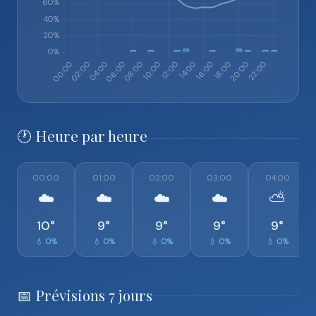
🕐 Heure par heure
00:00
01:00
02:00
03:00
04:00
☁️
☁️
☁️
☁️
⛅
10°
9°
9°
9°
9°
💧 0%
💧 0%
💧 0%
💧 0%
💧 0%
📅 Prévisions 7 jours