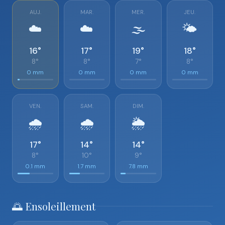
AUJ.
MAR.
MER.
JEU.
☁️
☁️
🌫️
🌤️
16°
17°
19°
18°
8°
8°
7°
8°
0 mm
0 mm
0 mm
0 mm
VEN.
SAM.
DIM.
🌧️
🌧️
🌦️
17°
14°
14°
8°
10°
9°
0.1 mm
1.7 mm
7.8 mm
🌅 Ensoleillement