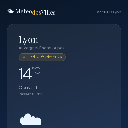
🌤️ Météo
des
Villes
Accueil
› Lyon
Lyon
Auvergne-Rhône-Alpes
📅 Lundi 23 février 2026
14
°C
Couvert
Ressenti 14°C
☁️