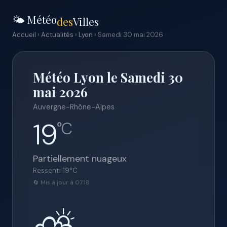
🌤️ Météo
des
Villes
Accueil
›
Actualités
›
Lyon
› Samedi 30 mai 2026
Météo Lyon le Samedi 30
mai 2026
Auvergne-Rhône-Alpes
19
°C
Partiellement nuageux
Ressenti
19
°C
🔄 Mis à jour à 07:18