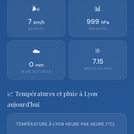
🌬️
📊
7
999
km/h
hPa
RAFALES
PRESSION
🔆
☁️
7.15
0
mm
INDICE UV MAX
PLUIE ACTUELLE
📈 Températures et pluie à Lyon
aujourd'hui
TEMPÉRATURE À LYON HEURE PAR HEURE (°C)