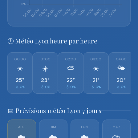
🕐 Météo Lyon heure par heure
00:00
01:00
02:00
03:00
04:00
☀️
☀️
⛅
☀️
🌤️
25°
23°
22°
21°
20°
💧 0%
💧 0%
💧 0%
💧 0%
💧 0%
📅 Prévisions météo Lyon 7 jours
AUJ.
DIM.
LUN.
MAR.
☁️
☁️
☁️
⛈️