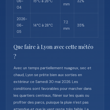
06-
15°C à 26°C
32%
mm
04
2026-
7.2
06-
14°C à 28°C
35%
mm
05
Que faire à Lyon avec cette météo
?
Avec un temps partiellement nuageux, sec et
chaud, Lyon se prête bien aux sorties en
extérieur ce Samedi 30 mai 2026. Les
conditions sont favorables pour marcher dans
les quartiers centraux, flâner sur les quais ou
profiter des parcs, puisque la pluie n’est pas
attendue et que le vent reste très faible. La