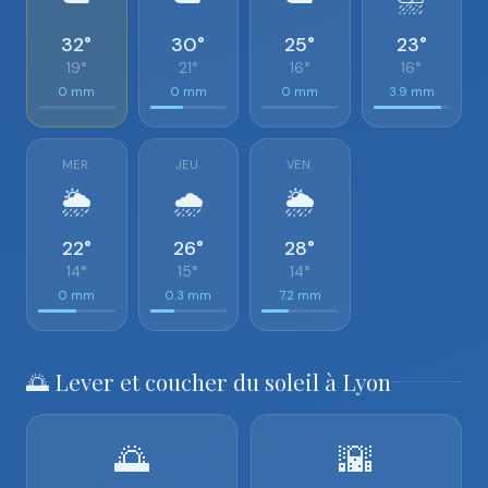
32°
30°
25°
23°
19°
21°
16°
16°
0 mm
0 mm
0 mm
3.9 mm
MER.
JEU.
VEN.
🌦️
🌧️
🌦️
22°
26°
28°
14°
15°
14°
0 mm
0.3 mm
7.2 mm
🌅 Lever et coucher du soleil à Lyon
🌅
🌇