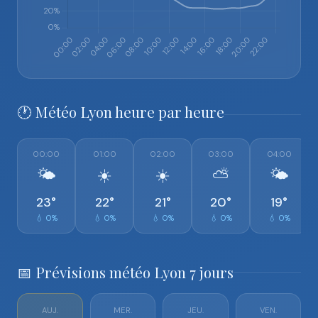
🕐 Météo Lyon heure par heure
00:00
01:00
02:00
03:00
04:00
🌤️
☀️
☀️
⛅
🌤️
23°
22°
21°
20°
19°
💧 0%
💧 0%
💧 0%
💧 0%
💧 0%
📅 Prévisions météo Lyon 7 jours
AUJ.
MER.
JEU.
VEN.