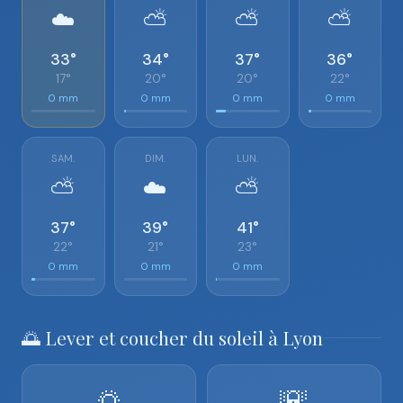
☁️
⛅
⛅
⛅
33°
34°
37°
36°
17°
20°
20°
22°
0 mm
0 mm
0 mm
0 mm
SAM.
DIM.
LUN.
⛅
☁️
⛅
37°
39°
41°
22°
21°
23°
0 mm
0 mm
0 mm
🌅 Lever et coucher du soleil à Lyon
🌅
🌇