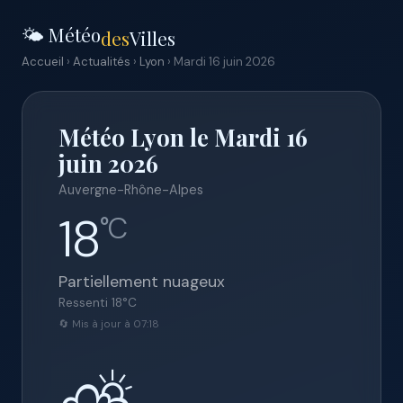
🌤️ Météo
des
Villes
Accueil
›
Actualités
›
Lyon
› Mardi 16 juin 2026
Météo Lyon le Mardi 16
juin 2026
Auvergne-Rhône-Alpes
18
°C
Partiellement nuageux
Ressenti
18
°C
🔄 Mis à jour à 07:18