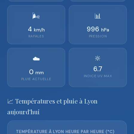
🌬️
📊
4
996
km/h
hPa
RAFALES
PRESSION
🔆
☁️
6.7
0
mm
INDICE UV MAX
PLUIE ACTUELLE
📈 Températures et pluie à Lyon
aujourd'hui
TEMPÉRATURE À LYON HEURE PAR HEURE (°C)