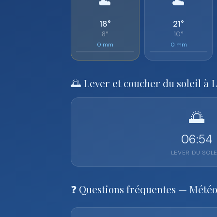
☁️
☁️
18°
21°
8°
10°
0 mm
0 mm
🌅 Lever et coucher du soleil à 
🌅
06:54
LEVER DU SOLE
❓ Questions fréquentes — Mété