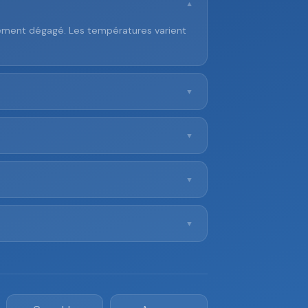
▼
alement dégagé. Les températures varient
▼
▼
▼
▼