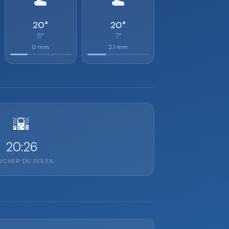
☁️
☁️
20°
20°
11°
7°
0 mm
2.1 mm
🌇
20:26
CHER DU SOLEIL