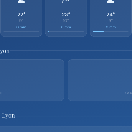
☁️
⛅
☁️
22°
23°
24°
9°
10°
9°
0 mm
0 mm
0 mm
Lyon
IL
COU
o Lyon