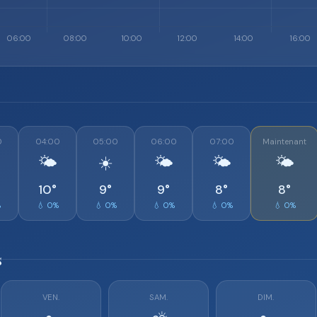
0
04:00
05:00
06:00
07:00
Maintenant
🌤️
☀️
🌤️
🌤️
🌤️
10°
9°
9°
8°
8°
%
💧 0%
💧 0%
💧 0%
💧 0%
💧 0%
s
VEN.
SAM.
DIM.