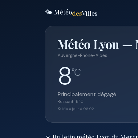
🌤️ Météo
des
Villes
Météo Lyon — M
Auvergne-Rhône-Alpes
8
°C
Principalement dégagé
Ressenti
6
°C
🔄 Mis à jour à 08:02
☀️ Bulletin météo Lyon du Mercre