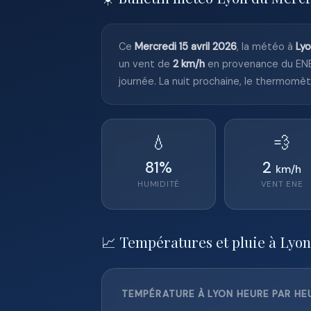
Ce
Mercredi 15 avril 2026
, la météo à
Ly
un vent de
2 km/h
en provenance du ENE
journée. La nuit prochaine, le thermomè
💧
💨
81
%
2
km/h
HUMIDITÉ
VENT
ENE
📈 Températures et pluie à Lyon
TEMPÉRATURE À LYON HEURE PAR HEU