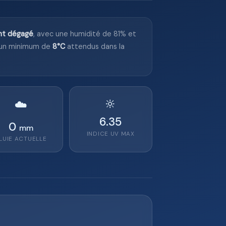
nt dégagé
, avec une humidité de 81% et
un minimum de
8°C
attendus dans la
🔆
☁️
6.35
0
mm
INDICE UV MAX
LUIE ACTUELLE