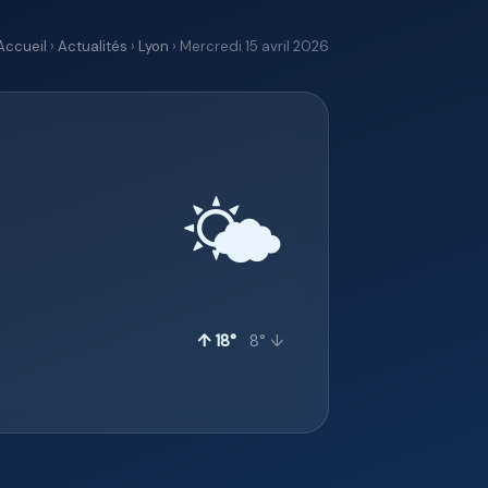
Accueil
›
Actualités
›
Lyon
› Mercredi 15 avril 2026
🌤️
↑ 18°
8° ↓