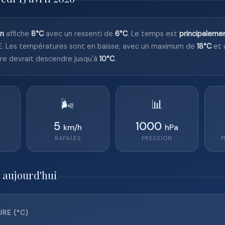
on
affiche
8°C
avec un ressenti de
6°C
. Le temps est
principaleme
. Les températures sont en baisse, avec un maximum de
18°C
et 
tre devrait descendre jusqu'à
10°C
.
🌬️
📊
5
1000
km/h
hPa
RAFALES
PRESSION
P
 aujourd'hui
RE (°C)