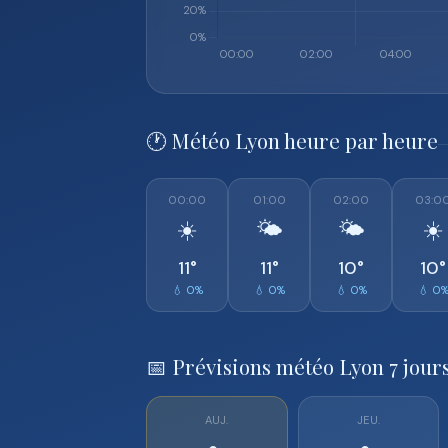
🕐 Météo Lyon heure par heure
00:00
01:00
02:00
03:0
☀️
🌤️
🌤️
☀️
11°
11°
10°
10°
💧 0%
💧 0%
💧 0%
💧 0
📅 Prévisions météo Lyon 7 jour
AUJ.
JEU.