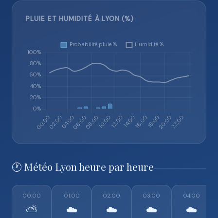
PLUIE ET HUMIDITÉ À LYON (%)
🕐 Météo Lyon heure par heure
00:00
01:00
02:00
03:00
04:00
⛅
☁️
☁️
☁️
☁️