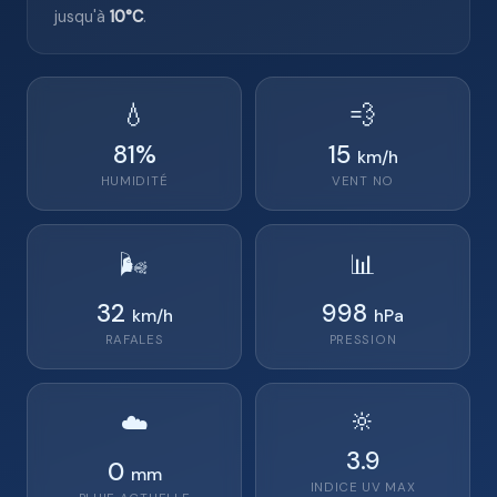
jusqu'à
10°C
.
💧
💨
81
%
15
km/h
HUMIDITÉ
VENT
NO
🌬️
📊
32
998
km/h
hPa
RAFALES
PRESSION
🔆
☁️
3.9
0
mm
INDICE UV MAX