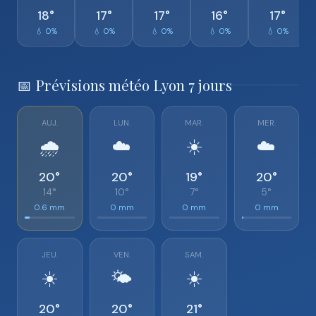
18°
17°
17°
16°
17°
💧 0%
💧 0%
💧 0%
💧 0%
💧 0%
📅 Prévisions météo Lyon 7 jours
AUJ.
LUN.
MAR.
MER.
🌧️
☁️
☀️
☁️
20°
20°
19°
20°
14°
10°
7°
5°
0.6 mm
0 mm
0 mm
0 mm
JEU.
VEN.
SAM.
☀️
🌤️
☀️
20°
20°
21°