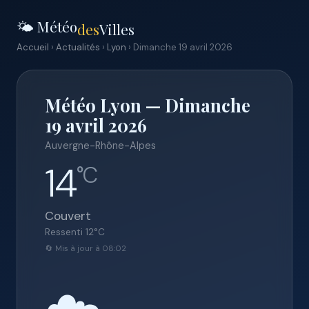
🌤️ Météo
des
Villes
Accueil
›
Actualités
›
Lyon
› Dimanche 19 avril 2026
Météo Lyon — Dimanche
19 avril 2026
Auvergne-Rhône-Alpes
14
°C
Couvert
Ressenti
12
°C
🔄 Mis à jour à 08:02