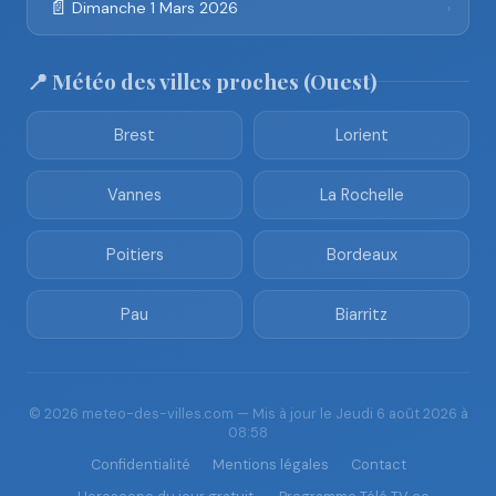
📄
Dimanche 1 Mars 2026
›
📍 Météo des villes proches (Ouest)
Brest
Lorient
Vannes
La Rochelle
Poitiers
Bordeaux
Pau
Biarritz
© 2026 meteo-des-villes.com — Mis à jour le Jeudi 6 août 2026 à
08:58
Confidentialité
Mentions légales
Contact