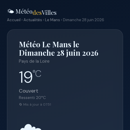
🌤️ Météo
des
Villes
Accueil
›
Actualités
›
Le Mans
› Dimanche 28 juin 2026
Météo Le Mans le
Dimanche 28 juin 2026
Pays de la Loire
19
°C
Couvert
Ressenti
20
°C
🔄 Mis à jour à 07:51