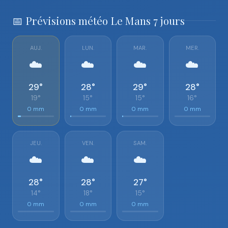
📅 Prévisions météo Le Mans 7 jours
AUJ.
LUN.
MAR.
MER.
☁️
☁️
☁️
☁️
29°
28°
29°
28°
19°
15°
15°
16°
0 mm
0 mm
0 mm
0 mm
JEU.
VEN.
SAM.
☁️
☁️
☁️
28°
28°
27°
14°
18°
15°
0 mm
0 mm
0 mm