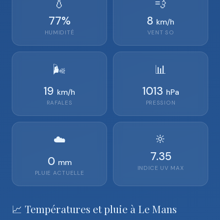
💧
💨
77
%
8
km/h
HUMIDITÉ
VENT
SO
🌬️
📊
19
1013
km/h
hPa
RAFALES
PRESSION
🔆
☁️
7.35
0
mm
INDICE UV MAX
PLUIE ACTUELLE
📈 Températures et pluie à Le Mans