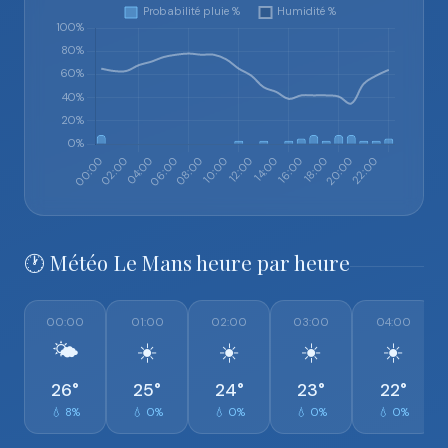
🕐 Météo Le Mans heure par heure
00:00
01:00
02:00
03:00
04:00
🌤️
☀️
☀️
☀️
☀️
26°
25°
24°
23°
22°
💧 8%
💧 0%
💧 0%
💧 0%
💧 0%