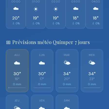
00:00
01:00
02:00
03:00
04:00
☁️
☀️
☀️
☁️
☁️
20°
19°
19°
18°
18°
💧 0%
💧 0%
💧 0%
💧 0%
💧 0%
📅 Prévisions météo Quimper 7 jours
AUJ.
LUN.
MAR.
MER.
☁️
☁️
🌤️
🌤️
30°
30°
34°
34°
16°
17°
20°
23°
0 mm
0 mm
0 mm
0 mm
JEU.
VEN.
SAM.
🌤️
☁️
☁️