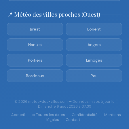
📍 Météo des villes proches (Ouest)
Brest
Lorient
Nantes
Angers
Poitiers
Limoges
Bordeaux
Pau
© 2026 meteo-des-villes.com — Données mises à jour le
Dimanche 9 août 2026 à 07:39
Accueil
📅 Toutes les dates
Confidentialité
Mentions
légales
Contact