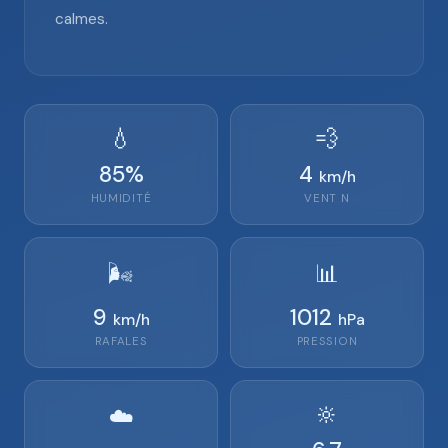
calmes.
💧
💨
85
%
4
km/h
HUMIDITÉ
VENT
N
🌬️
📊
9
1012
km/h
hPa
RAFALES
PRESSION
🔆
☁️