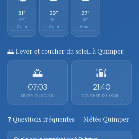
31°
29°
27°
19°
18°
18°
0 mm
0 mm
0 mm
🌅 Lever et coucher du soleil à Quimper
🌅
🌇
07:03
21:40
LEVER DU SOLEIL
COUCHER DU SOLEIL
❓ Questions fréquentes — Météo Quimper