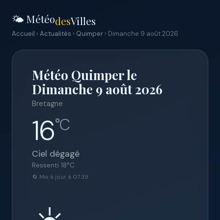
🌤️ Météo
des
Villes
Accueil
›
Actualités
›
Quimper
› Dimanche 9 août 2026
Météo Quimper le
Dimanche 9 août 2026
Bretagne
16
°C
Ciel dégagé
Ressenti
18
°C
🔄 Mis à jour à 07:39