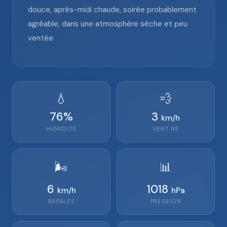
douce, après-midi chaude, soirée probablement
agréable, dans une atmosphère sèche et peu
ventée.
💧
💨
76
%
3
km/h
HUMIDITÉ
VENT
NE
🌬️
📊
6
1018
km/h
hPa
RAFALES
PRESSION