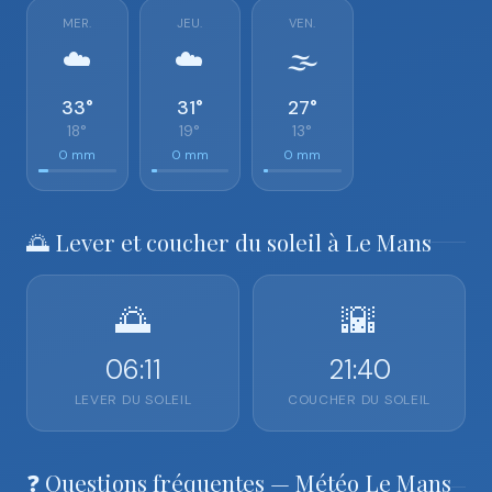
MER.
JEU.
VEN.
☁️
☁️
🌫️
33°
31°
27°
18°
19°
13°
0 mm
0 mm
0 mm
🌅 Lever et coucher du soleil à Le Mans
🌅
🌇
06:11
21:40
LEVER DU SOLEIL
COUCHER DU SOLEIL
❓ Questions fréquentes — Météo Le Mans