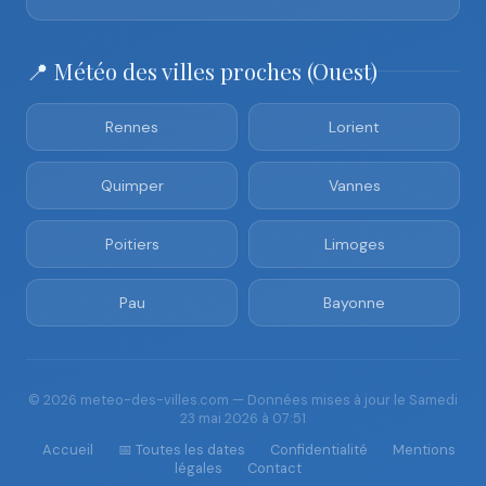
📍 Météo des villes proches (Ouest)
Rennes
Lorient
Quimper
Vannes
Poitiers
Limoges
Pau
Bayonne
© 2026 meteo-des-villes.com — Données mises à jour le Samedi
23 mai 2026 à 07:51
Accueil
📅 Toutes les dates
Confidentialité
Mentions
légales
Contact