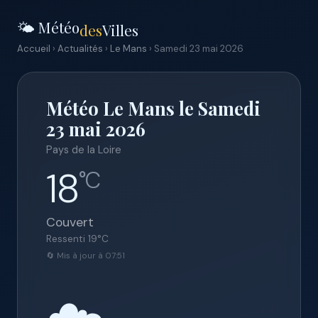
🌤️ Météo
des
Villes
Accueil
›
Actualités
›
Le Mans
› Samedi 23 mai 2026
Météo Le Mans le Samedi
23 mai 2026
Pays de la Loire
18
°C
Couvert
Ressenti
19
°C
🔄 Mis à jour à 07:51