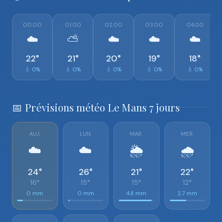
00:00
01:00
02:00
03:00
04:00
☁️
⛅
☁️
☁️
☁️
22°
21°
20°
19°
18°
💧 0%
💧 0%
💧 0%
💧 0%
💧 0%
📅 Prévisions météo Le Mans 7 jours
AUJ.
LUN.
MAR.
MER.
☁️
☁️
🌦️
🌧️
24°
26°
21°
22°
16°
15°
15°
12°
0 mm
0 mm
4.8 mm
2.7 mm