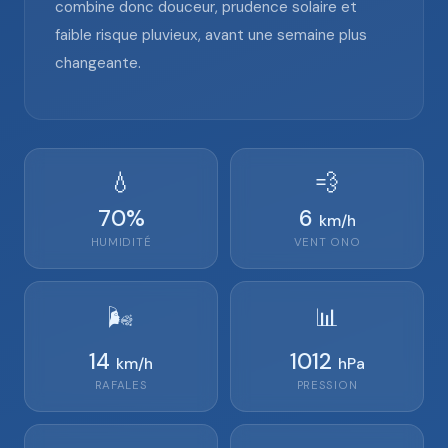
combine donc douceur, prudence solaire et
faible risque pluvieux, avant une semaine plus
changeante.
💧
💨
70
%
6
km/h
HUMIDITÉ
VENT
ONO
🌬️
📊
14
1012
km/h
hPa
RAFALES
PRESSION