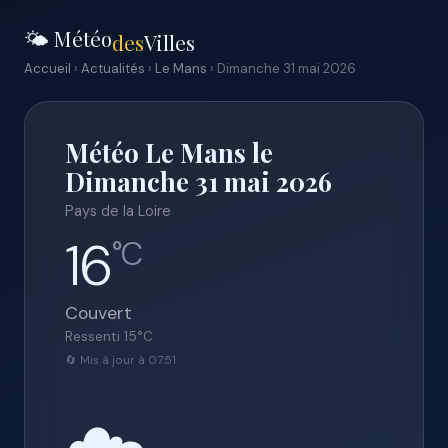
🌤️ Météo
des
Villes
Accueil
›
Actualités
›
Le Mans
› Dimanche 31 mai 2026
Météo Le Mans le
Dimanche 31 mai 2026
Pays de la Loire
16
°C
Couvert
Ressenti
15
°C
🔄 Mis à jour à 07:51