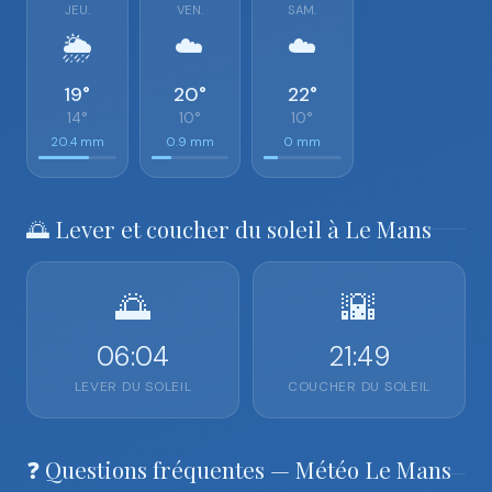
JEU.
VEN.
SAM.
🌦️
☁️
☁️
19°
20°
22°
14°
10°
10°
20.4 mm
0.9 mm
0 mm
🌅 Lever et coucher du soleil à Le Mans
🌅
🌇
06:04
21:49
LEVER DU SOLEIL
COUCHER DU SOLEIL
❓ Questions fréquentes — Météo Le Mans