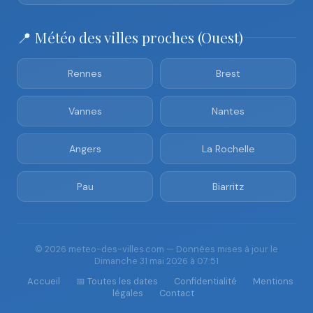
📍 Météo des villes proches (Ouest)
Rennes
Brest
Vannes
Nantes
Angers
La Rochelle
Pau
Biarritz
© 2026 meteo-des-villes.com — Données mises à jour le
Dimanche 31 mai 2026 à 07:51
Accueil
📅 Toutes les dates
Confidentialité
Mentions
légales
Contact