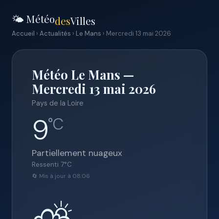
🌤️ Météo
des
Villes
Accueil
›
Actualités
›
Le Mans
› Mercredi 13 mai 2026
Météo Le Mans —
Mercredi 13 mai 2026
Pays de la Loire
9
°C
Partiellement nuageux
Ressenti
7
°C
🔄 Mis à jour à 08:06