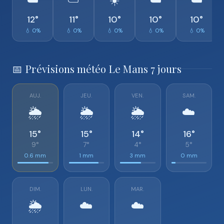
☁️
⛅
☀️
☁️
☁️
12°
11°
10°
10°
10°
💧 0%
💧 0%
💧 0%
💧 0%
💧 0%
📅 Prévisions météo Le Mans 7 jours
AUJ.
JEU.
VEN.
SAM.
🌦️
🌦️
🌦️
☁️
15°
15°
14°
16°
9°
7°
4°
5°
0.6 mm
1 mm
3 mm
0 mm
DIM.
LUN.
MAR.
🌦️
☁️
☁️