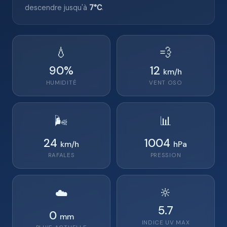
descendre jusqu'à
7°C
.
💧
💨
90
%
12
km/h
HUMIDITÉ
VENT
OSO
🌬️
📊
24
1004
km/h
hPa
RAFALES
PRESSION
🔆
☁️
5.7
0
mm
INDICE UV MAX