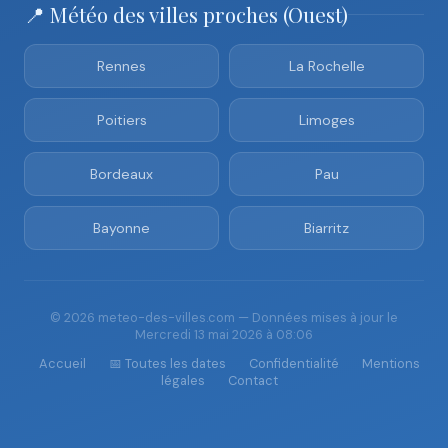
📍 Météo des villes proches (Ouest)
Rennes
La Rochelle
Poitiers
Limoges
Bordeaux
Pau
Bayonne
Biarritz
© 2026 meteo-des-villes.com — Données mises à jour le
Mercredi 13 mai 2026 à 08:06
Accueil
📅 Toutes les dates
Confidentialité
Mentions
légales
Contact