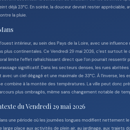
teint déjà 23°C. En soirée, la douceur devrait rester appréciable
ntre la pluie.
 Mans
ouest intérieur, au sein des Pays de la Loire, avec une influence r
 plus continentales. Ce Vendredi 29 mai 2026, c’est surtout le 
l limite l’effet rafraîchissant direct que l’on pourrait ressentir p
 brassage significatif. Dans les secteurs denses, les rues abritée
t avec un ciel dégagé et une maximale de 33°C. À l’inverse, les e
 se combine à la montée des températures. La ville peut donc pr
es parcours plus ombragés, même sans changement notable de tem
ntexte du Vendredi 29 mai 2026
dans une période où les journées longues modifient nettement le r
large place aux activités de plein air, au jardinage, aux trajets do