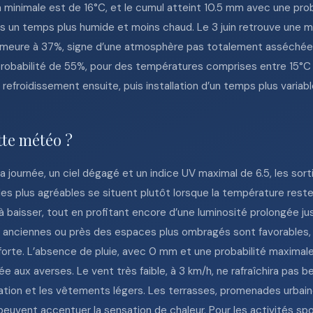
a minimale est de 16°C, et le cumul atteint 10.5 mm avec une pro
s un temps plus humide et moins chaud. Le 3 juin retrouve une m
 demeure à 37%, signe d’une atmosphère pas totalement asséchée.
 probabilité de 55%, pour des températures comprises entre 15°C
 refroidissement ensuite, puis installation d’un temps plus variab
tte météo ?
a journée, un ciel dégagé et un indice UV maximal de 6.5, les so
 les plus agréables se situent plutôt lorsque la température rest
à baisser, tout en profitant encore d’une luminosité prolongée ju
s anciennes ou près des espaces plus ombragés sont favorables, à
s forte. L’absence de pluie, avec 0 mm et une probabilité maxima
ée aux averses. Le vent très faible, à 3 km/h, ne rafraîchira pas 
dratation et les vêtements légers. Les terrasses, promenades urba
peuvent accentuer la sensation de chaleur. Pour les activités sp