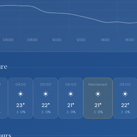
ure
0
04:00
05:00
06:00
Maintenant
08:00
☀️
☀️
☀️
☀️
☀️
23°
22°
21°
21°
22°
%
💧 0%
💧 0%
💧 0%
💧 0%
💧 0%
ours