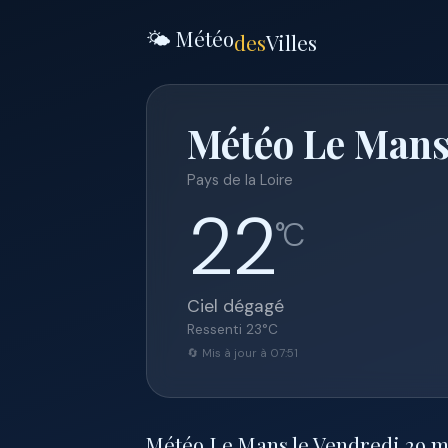
🌤️ Météo
des
Villes
Météo Le Mans
Pays de la Loire
22
°C
Ciel dégagé
Ressenti
23
°C
🔄 Mis à jour à 07:51
Météo Le Mans le Vendredi 29 mai