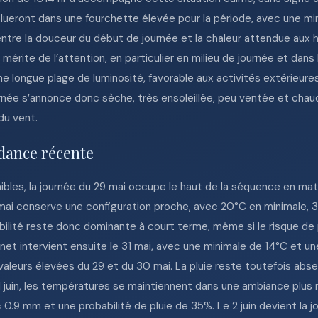
lueront dans une fourchette élevée pour la période, avec une mi
ntre la douceur du début de journée et la chaleur attendue aux h
l mérite de l’attention, en particulier en milieu de journée et dans
ne longue plage de luminosité, favorable aux activités extérieure
urnée s’annonce donc sèche, très ensoleillée, peu ventée et chaud
du vent.
dance récente
nibles, la journée du 29 mai occupe le haut de la séquence en ma
mai conserve une configuration proche, avec 20°C en minimale, 
abilité reste donc dominante à court terme, même si le risque de pl
net intervient ensuite le 31 mai, avec une minimale de 14°C et 
valeurs élevées du 29 et du 30 mai. La pluie reste toutefois abs
1 juin, les températures se maintiennent dans une ambiance plus
0.9 mm et une probabilité de pluie de 35%. Le 2 juin devient la jo