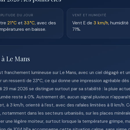
PLITUDE DU JOUR
VENT ET HUMIDITÉ
tre
21°C
et
33°C
, avec des
Vent E de
3 km/h
, humidité
mpératures en baisse.
71%.
e à Le Mans
st franchement lumineuse sur Le Mans, avec un ciel dégagé et un
r un ressenti de 23°C, ce qui donne une impression agréable dè
 29 mai 2026 se distingue surtout par sa stabilité : la pluie actue
ournée reste à 0%. Autrement dit, aucun signal pluvieux n’appara
t, à 3 km/h, orienté à l’est, avec des rafales limitées à 8 km/h. C
s, notamment dans les secteurs urbanisés, sur les places minéral
er une légère moiteur, surtout lorsque la température grimpe, m
sion de 1014 hPa accompagne cette situation calme, sans signe d