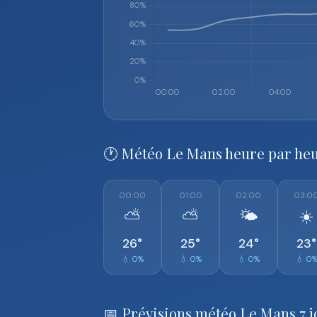
🕐 Météo Le Mans heure par he
00:00
01:00
02:00
03:0
⛅
⛅
🌤️
☀️
26°
25°
24°
23°
💧 0%
💧 0%
💧 0%
💧 0
📅 Prévisions météo Le Mans 7 j