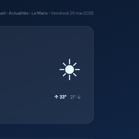
eil
›
Actualités
›
Le Mans
› Vendredi 29 mai 2026
☀️
↑ 33°
21° ↓