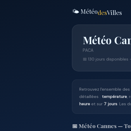
🌤️ Météo
des
Villes
Météo Can
PACA
📅 130 jours disponibles
Retrouvez l'ensemble des
détaillées :
température
, 
heure
et sur
7 jours
. Les 
📅 Météo Cannes — Tou