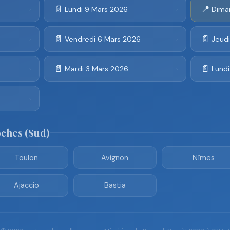
📄
📍
Lundi 9 Mars 2026
Dima
›
›
📄
📄
Vendredi 6 Mars 2026
Jeud
›
›
📄
📄
Mardi 3 Mars 2026
Lund
›
›
›
oches (Sud)
Toulon
Avignon
Nîmes
Ajaccio
Bastia