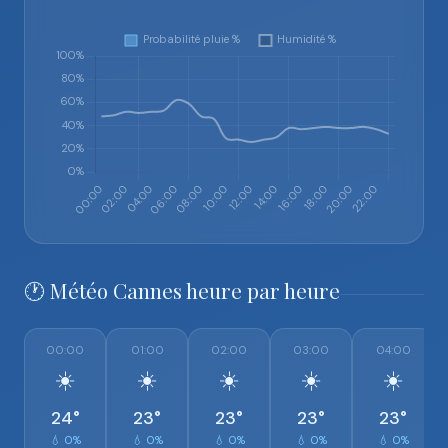
🕐 Météo Cannes heure par heure
00:00
01:00
02:00
03:00
04:00
☀️
☀️
☀️
☀️
☀️
24°
23°
23°
23°
23°
💧 0%
💧 0%
💧 0%
💧 0%
💧 0%