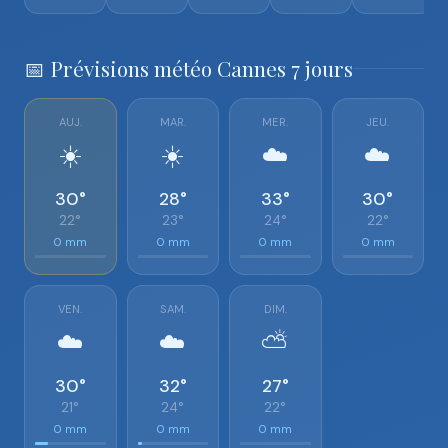
📅 Prévisions météo Cannes 7 jours
AUJ.
MAR.
MER.
JEU.
☀️
☀️
☁️
☁️
30°
28°
33°
30°
22°
23°
24°
22°
0 mm
0 mm
0 mm
0 mm
VEN.
SAM.
DIM.
☁️
☁️
⛅
30°
32°
27°
21°
24°
22°
0 mm
0 mm
0 mm