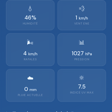
💧
💨
46
%
1
km/h
HUMIDITÉ
VENT
ENE
🌬️
📊
4
1027
km/h
hPa
RAFALES
PRESSION
🔆
☁️
7.5
0
mm
INDICE UV MAX
PLUIE ACTUELLE