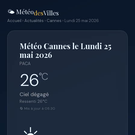
🌤️ Météo
des
Villes
Accueil
›
Actualités
›
Cannes
› Lundi 25 mai 2026
Météo Cannes le Lundi 25
mai 2026
PACA
26
°C
Ciel dégagé
Ressenti
26
°C
🔄 Mis à jour à 08:30