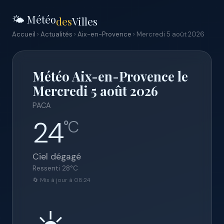
🌤️ Météo
des
Villes
Accueil
›
Actualités
›
Aix-en-Provence
› Mercredi 5 août 2026
Météo Aix-en-Provence le
Mercredi 5 août 2026
PACA
24
°C
Ciel dégagé
Ressenti
28
°C
🔄 Mis à jour à 08:24