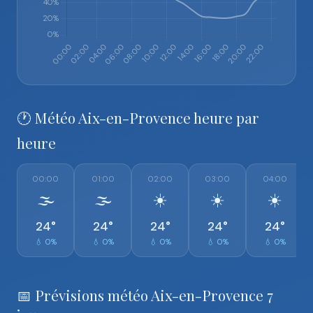
🕐 Météo Aix-en-Provence heure par
heure
00:00
01:00
02:00
03:00
04:00
🌫️
🌫️
☀️
☀️
☀️
24°
24°
24°
24°
24°
💧 0%
💧 0%
💧 0%
💧 0%
💧 0%
📅 Prévisions météo Aix-en-Provence 7