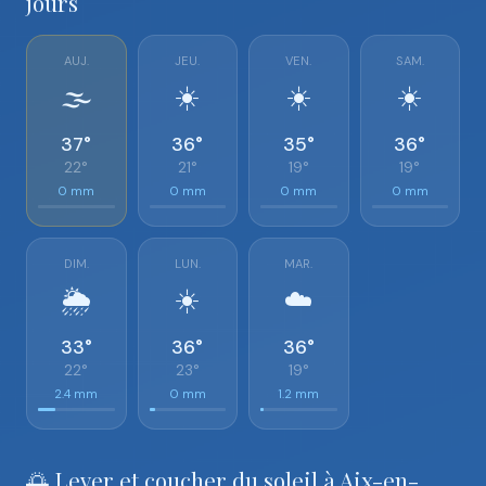
jours
AUJ.
JEU.
VEN.
SAM.
🌫️
☀️
☀️
☀️
37°
36°
35°
36°
22°
21°
19°
19°
0 mm
0 mm
0 mm
0 mm
DIM.
LUN.
MAR.
🌦️
☀️
☁️
33°
36°
36°
22°
23°
19°
2.4 mm
0 mm
1.2 mm
🌅 Lever et coucher du soleil à Aix-en-