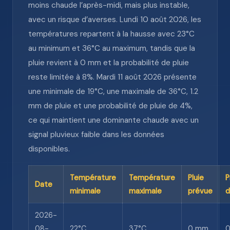
moins chaude l’après-midi, mais plus instable,
avec un risque d’averses. Lundi 10 août 2026, les
températures repartent à la hausse avec 23°C
au minimum et 36°C au maximum, tandis que la
pluie revient à 0 mm et la probabilité de pluie
reste limitée à 8%. Mardi 11 août 2026 présente
une minimale de 19°C, une maximale de 36°C, 1.2
mm de pluie et une probabilité de pluie de 4%,
ce qui maintient une dominante chaude avec un
signal pluvieux faible dans les données
disponibles.
Température
Température
Pluie
P
Date
minimale
maximale
prévue
d
2026-
08-
22°C
37°C
0 mm