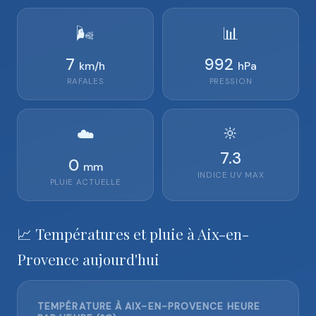
🌬️
📊
7
992
km/h
hPa
RAFALES
PRESSION
🔆
☁️
7.3
0
mm
INDICE UV MAX
PLUIE ACTUELLE
📈 Températures et pluie à Aix-en-
Provence aujourd'hui
TEMPÉRATURE À AIX-EN-PROVENCE HEURE