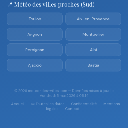
📍 Météo des villes proches (Sud)
Toulon
Aix-en-Provence
Avignon
Montpellier
Perpignan
Albi
Ajaccio
Bastia
© 2026 meteo-des-villes.com — Données mises à jour le
Vendredi 8 mai 2026 à 08:14
Accueil
📅 Toutes les dates
Confidentialité
Mentions
légales
Contact