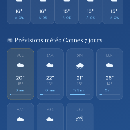
☁️
☁️
☁️
☁️
☁️
16°
16°
15°
15°
15°
💧 0%
💧 0%
💧 0%
💧 0%
💧 0%
📅 Prévisions météo Cannes 7 jours
AUJ.
SAM.
DIM.
LUN.
☁️
☁️
🌧️
☁️
20°
22°
21°
26°
15°
16°
15°
14°
0 mm
0 mm
19.3 mm
0 mm
MAR.
MER.
JEU.
☁️
☁️
⛅