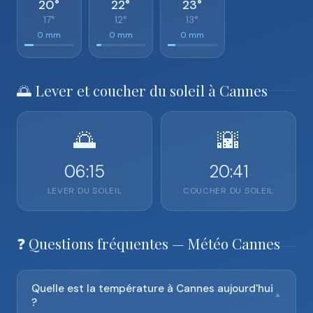
20°
22°
23°
17°
12°
13°
0 mm
0 mm
0 mm
🌅 Lever et coucher du soleil à Cannes
🌅
🌇
06:15
20:41
LEVER DU SOLEIL
COUCHER DU SOLEIL
❓ Questions fréquentes — Météo Cannes
Quelle est la température à Cannes aujourd'hui
▼
?