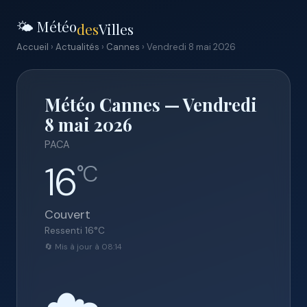
🌤️ Météo
des
Villes
Accueil
›
Actualités
›
Cannes
› Vendredi 8 mai 2026
Météo Cannes — Vendredi
8 mai 2026
PACA
16
°C
Couvert
Ressenti
16
°C
🔄 Mis à jour à 08:14