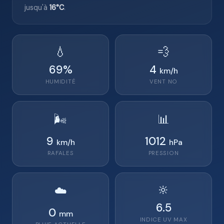
jusqu'à
16°C
.
💧
💨
69
%
4
km/h
HUMIDITÉ
VENT
NO
🌬️
📊
9
1012
km/h
hPa
RAFALES
PRESSION
🔆
☁️
6.5
0
mm
INDICE UV MAX