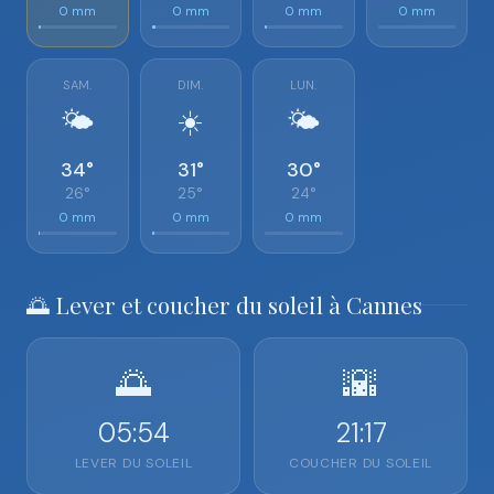
0 mm
0 mm
0 mm
0 mm
SAM.
DIM.
LUN.
🌤️
☀️
🌤️
34°
31°
30°
26°
25°
24°
0 mm
0 mm
0 mm
🌅 Lever et coucher du soleil à Cannes
🌅
🌇
05:54
21:17
LEVER DU SOLEIL
COUCHER DU SOLEIL