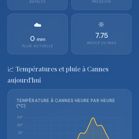
RAFALES
PRESSION
🔆
☁️
7.75
0
mm
INDICE UV MAX
PLUIE ACTUELLE
📈 Températures et pluie à Cannes
aujourd'hui
TEMPÉRATURE À CANNES HEURE PAR HEURE
(°C)