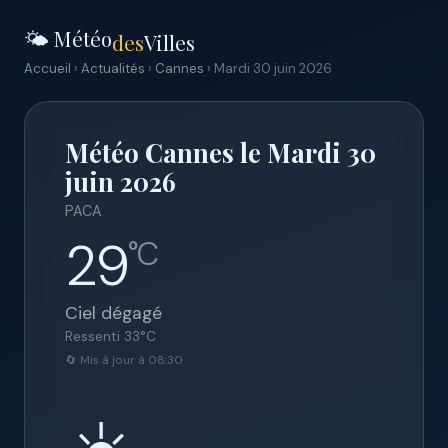
🌤️ Météo
des
Villes
Accueil
›
Actualités
›
Cannes
› Mardi 30 juin 2026
Météo Cannes le Mardi 30
juin 2026
PACA
29
°C
Ciel dégagé
Ressenti
33
°C
🔄 Mis à jour à 08:30