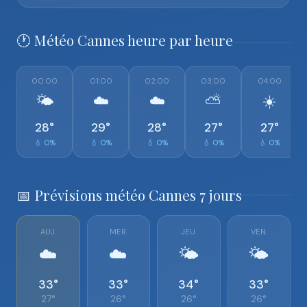
🕐 Météo Cannes heure par heure
00:00
01:00
02:00
03:00
04:00
🌤️
☁️
☁️
⛅
☀️
28°
29°
28°
27°
27°
💧 0%
💧 0%
💧 0%
💧 0%
💧 0%
📅 Prévisions météo Cannes 7 jours
AUJ.
MER.
JEU.
VEN.
☁️
☁️
🌤️
🌤️
33°
33°
34°
33°
27°
26°
26°
26°