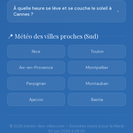
À quelle heure se lève et se couche le soleil à
▼
Cannes ?
📍 Météo des villes proches (Sud)
Nice
Toulon
Aix-en-Provence
Montpellier
Perpignan
Montauban
Ajaccio
Bastia
© 2026 meteo-des-villes.com — Données mises à jour le Mardi
30 juin 2026 à 08:30