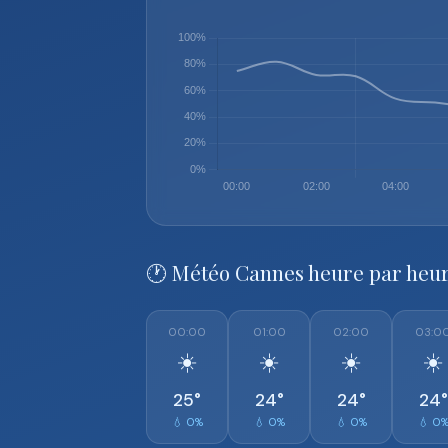
🕐 Météo Cannes heure par heu
00:00
01:00
02:00
03:0
☀️
☀️
☀️
☀️
25°
24°
24°
24°
💧 0%
💧 0%
💧 0%
💧 0