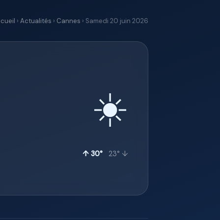
cueil
›
Actualités
›
Cannes
› Samedi 20 juin 2026
☀️
↑ 30°
23° ↓