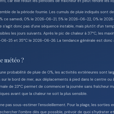
i, car elle réduit les périodes de fraîcheur et peut rendre les loge
emble de la période fournie. Les cumuls de pluie indiqués sont de
: 0% ce samedi, 0% le 2026-06-21, 5% le 2026-06-22, 0% le 202
 s’agit donc pas d’une séquence instable, mais plutôt d’un tem
ibles les jours suivants. Après le pic de chaleur à 37°C, les ma
-06-25 et 35°C le 2026-06-26. La tendance générale est donc à
te météo ?
une probabilité de pluie de 0%, les activités extérieures sont la
ur le bord de mer, aux déplacements à pied dans le centre ou à
male de 23°C permet de commencer la journée sans fraîcheur ma
iques avant que la chaleur ne soit la plus sensible.
e pas sous-estimer l’ensoleillement. Pour la plage, les sorties 
 rechercher l’ombre dès que possible, prévoir de quoi s’hydrater e