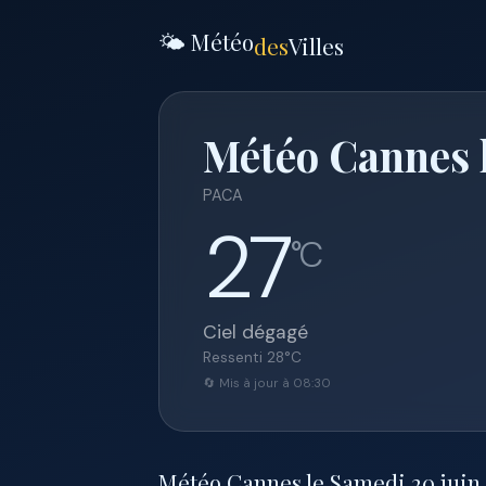
🌤️ Météo
des
Villes
Météo Cannes 
PACA
27
°C
Ciel dégagé
Ressenti
28
°C
🔄 Mis à jour à 08:30
Météo Cannes le Samedi 20 juin 2