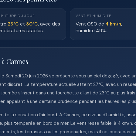
PLITUDE DU JOUR
VENT ET HUMIDITÉ
tre
23°C
et
30°C
, avec des
Vent OSO de
4 km/h
,
mpératures stables.
humidité 49%.
e à Cannes
es le Samedi 20 juin 2026 se présente sous un ciel dégagé, avec
nt discret. La température actuelle atteint 27°C, avec un ressent
ournée s’inscrit dans une fourchette allant de 23°C au plus frais
t en appelant à une certaine prudence pendant les heures les plu
mite la sensation d’air lourd. À Cannes, ce niveau d’humidité, as
e, plus tempérée en bord de mer. Le vent reste faible, à 4 km/h, 
ements, les terrasses ou les promenades, mais il ne jouera pas n