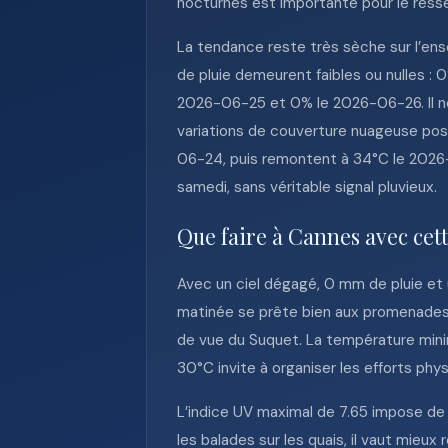
nocturnes est importante pour le ressent
La tendance reste très sèche sur l’ens
de pluie demeurent faibles ou nulles 
2026-06-25 et 0% le 2026-06-26. Il ne
variations de couverture nuageuse poss
06-24, puis remontent à 34°C le 2026
samedi, sans véritable signal pluvieux.
Que faire à Cannes avec cet
Avec un ciel dégagé, 0 mm de pluie et 
matinée se prête bien aux promenades s
de vue du Suquet. La température mini
30°C invite à organiser les efforts phys
L’indice UV maximal de 7.65 impose de n
les balades sur les quais, il vaut mieux