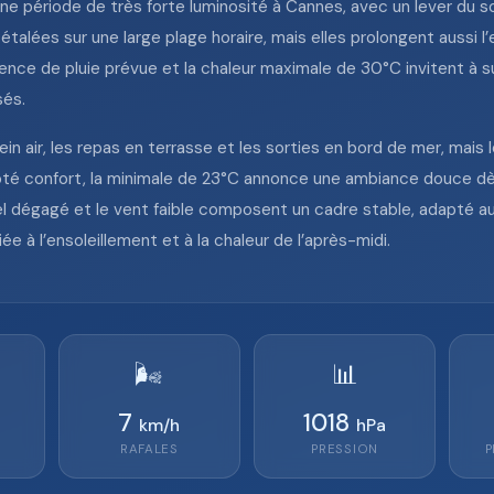
ne période de très forte luminosité à Cannes, avec un lever du sol
talées sur une large plage horaire, mais elles prolongent aussi l’ex
sence de pluie prévue et la chaleur maximale de 30°C invitent à s
sés.
in air, les repas en terrasse et les sorties en bord de mer, mais 
Côté confort, la minimale de 23°C annonce une ambiance douce dè
iel dégagé et le vent faible composent un cadre stable, adapté 
ée à l’ensoleillement et à la chaleur de l’après-midi.
🌬️
📊
7
1018
km/h
hPa
RAFALES
PRESSION
P