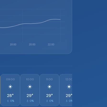
09:00
10:00
11:00
12:00
13:00
1
☀️
☀️
☀️
☀️
☀️
28°
29°
29°
29°
29°
💧 0%
💧 0%
💧 0%
💧 0%
💧 0%
