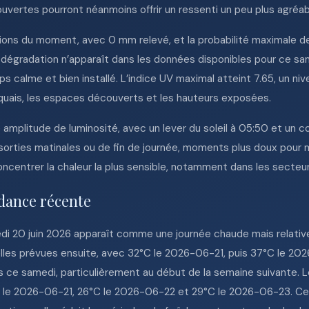
uvertes pourront néanmoins offrir un ressenti un peu plus agréab
ions du moment, avec 0 mm relevé, et la probabilité maximale de
 dégradation n’apparaît dans les données disponibles pour ce sa
alme et bien installé. L’indice UV maximal atteint 7.65, un niv
es quais, les espaces découverts et les hauteurs exposées.
 amplitude de luminosité, avec un lever du soleil à 05:50 et un c
 sorties matinales ou de fin de journée, moments plus doux pour ma
oncentrer la chaleur la plus sensible, notamment dans les secteur
dance récente
medi 20 juin 2026 apparaît comme une journée chaude mais relat
elles prévues ensuite, avec 32°C le 2026-06-21, puis 37°C le 
s ce samedi, particulièrement au début de la semaine suivante. 
°C le 2026-06-21, 26°C le 2026-06-22 et 29°C le 2026-06-23. C