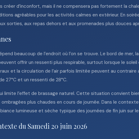
pas créer d’inconfort, mais il ne compensera pas fortement la chal
tions agréables pour les activités calmes en extérieur. En soirée, 
ux sorties, aux repas dehors et aux promenades plus douces après
nnes
épend beaucoup de l’endroit où l’on se trouve. Le bord de mer, la
euvent offrir un ressenti plus respirable, surtout lorsque le sole
éraux et la circulation de l’air parfois limitée peuvent au contrair
e 27°C et un ressenti de 28°C.
i limite l’effet de brassage naturel. Cette situation convient bi
u ombragées plus chaudes en cours de journée. Dans le contexte 
iance lumineuse et sèche typique des journées de fin juin sur le l
ntexte du Samedi 20 juin 2026