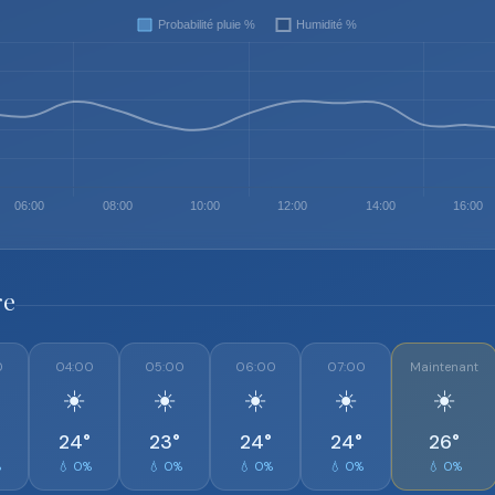
re
0
04:00
05:00
06:00
07:00
Maintenant
☀️
☀️
☀️
☀️
☀️
24°
23°
24°
24°
26°
%
💧 0%
💧 0%
💧 0%
💧 0%
💧 0%