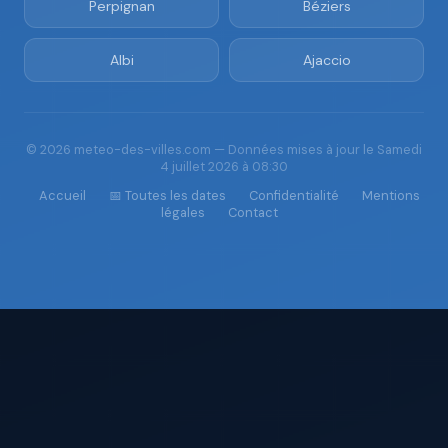
Perpignan
Béziers
Albi
Ajaccio
© 2026 meteo-des-villes.com — Données mises à jour le Samedi
4 juillet 2026 à 08:30
Accueil
📅 Toutes les dates
Confidentialité
Mentions
légales
Contact