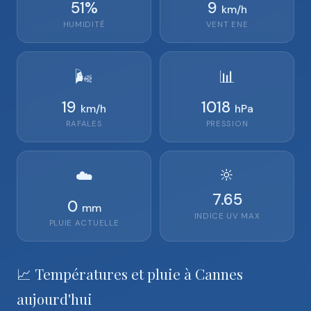
51
%
9
km/h
HUMIDITÉ
VENT
ENE
🌬️
📊
19
1018
km/h
hPa
RAFALES
PRESSION
🔆
☁️
7.65
0
mm
INDICE UV MAX
PLUIE ACTUELLE
📈 Températures et pluie à Cannes
aujourd'hui