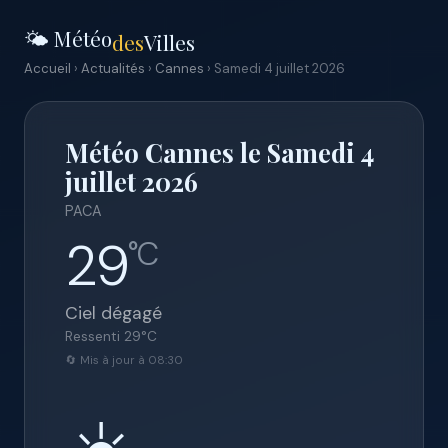
🌤️ Météo
des
Villes
Accueil
›
Actualités
›
Cannes
› Samedi 4 juillet 2026
Météo Cannes le Samedi 4
juillet 2026
PACA
29
°C
Ciel dégagé
Ressenti
29
°C
🔄 Mis à jour à 08:30