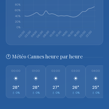
🕐 Météo Cannes heure par heure
00:00
01:00
02:00
03:00
04:00
☀️
☀️
☀️
☀️
☀️
28°
28°
27°
26°
25°
💧 0%
💧 0%
💧 0%
💧 0%
💧 0%