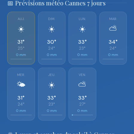
📅 Prévisions météo Cannes 7 jours
AUJ.
DIM.
LUN.
MAR.
☀️
☀️
☀️
⛅
31°
30°
33°
34°
25°
24°
23°
24°
0 mm
0 mm
0 mm
0 mm
MER.
JEU.
VEN.
🌤️
☀️
⛅
31°
33°
33°
24°
23°
27°
0 mm
0 mm
0 mm