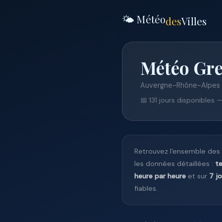
🌤️ Météo
des
Villes
Météo Gre
Auvergne-Rhône-Alpes
📅 131 jours disponibles 
Retrouvez l'ensemble des
les données détaillées :
t
heure par heure
et sur
7 j
fiables.