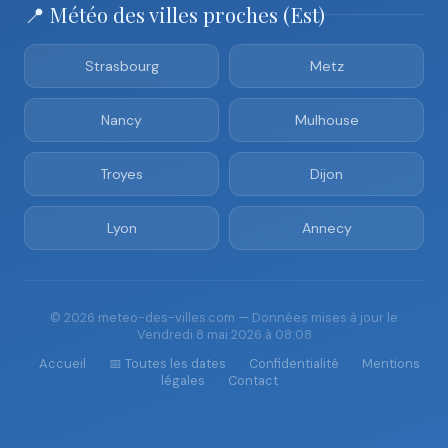
📍 Météo des villes proches (Est)
Strasbourg
Metz
Nancy
Mulhouse
Troyes
Dijon
Lyon
Annecy
© 2026 meteo-des-villes.com — Données mises à jour le
Vendredi 8 mai 2026 à 08:08
Accueil
📅 Toutes les dates
Confidentialité
Mentions
légales
Contact