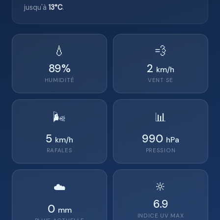
jusqu'à
13°C
.
💧
💨
89
%
2
km/h
HUMIDITÉ
VENT
SE
🌬️
📊
5
990
km/h
hPa
RAFALES
PRESSION
🔆
☁️
6.9
0
mm
INDICE UV MAX