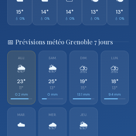
☁️
☁️
⛅
🌤️
🌤️
15°
14°
14°
13°
13°
💧 0%
💧 0%
💧 0%
💧 0%
💧 0%
📅 Prévisions météo Grenoble 7 jours
AUJ.
SAM.
DIM.
LUN.
🌦️
🌦️
⛈️
⛈️
23°
25°
19°
18°
11°
13°
15°
13°
0.2 mm
0 mm
13.1 mm
9.4 mm
MAR.
MER.
JEU.
☁️
🌧️
🌦️