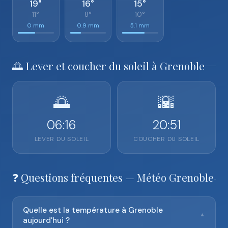
19°
16°
15°
11°
8°
10°
0 mm
0.9 mm
5.1 mm
🌅 Lever et coucher du soleil à Grenoble
🌅
🌇
06:16
20:51
LEVER DU SOLEIL
COUCHER DU SOLEIL
❓ Questions fréquentes — Météo Grenoble
Quelle est la température à Grenoble
▼
aujourd'hui ?