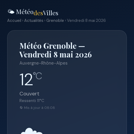
🌤️ Météo
des
Villes
Accueil
›
Actualités
›
Grenoble
› Vendredi 8 mai 2026
Météo Grenoble —
Vendredi 8 mai 2026
Auvergne-Rhône-Alpes
12
°C
Couvert
Ressenti
11
°C
🔄 Mis à jour à 08:08