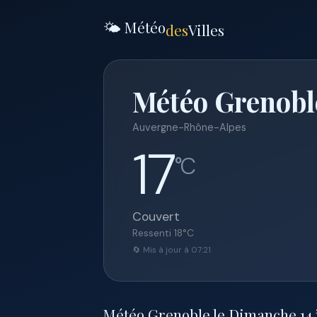
🌤️ Météo
des
Villes
Météo Grenoble
Auvergne-Rhône-Alpes
17
°C
Couvert
Ressenti
18
°C
🔄 Mis à jour à 07:21
Météo Grenoble le Dimanche 14 ju