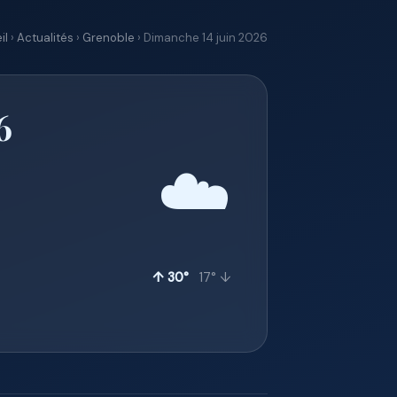
il
›
Actualités
›
Grenoble
› Dimanche 14 juin 2026
6
☁️
↑ 30°
17° ↓