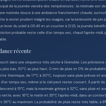
ipal de la journée viendra des températures : la minimale est de 
une matinée douce à une ambiance franchement chaude, surtout 
vite à rester prudent malgré les nuages, car la luminosité de jui
un lever du soleil à 05:49 et un coucher à 21:25, la journée bénéf
volution probable reste celle d’un temps sec, chaud l’après-midi, 
able.
dance récente
inscrit dans une séquence très sèche à Grenoble. Les prévision
 plus bas, 30°C au plus haut, 0 mm de pluie et 0% de probabilité d
e thermique, de 17°C à 30°C, toujours sans pluie prévue et ave
le d’un temps sec, même si le ciel peut rester couvert. À partir du
 descend à 15°C, mais la maximale grimpe à 32°C, sans pluie et ave
 nette, avec 16°C le matin et 35°C l’après-midi, dans un context
36°C au maximum. La probabilité de pluie reste très faible, à 8