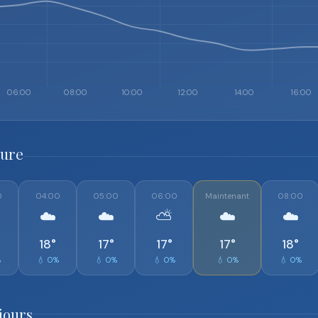
eure
0
04:00
05:00
06:00
Maintenant
08:00
☁️
☁️
⛅
☁️
☁️
18°
17°
17°
17°
18°
%
💧 0%
💧 0%
💧 0%
💧 0%
💧 0%
jours