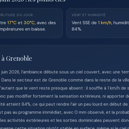
PLITUDE DU JOUR
VENT ET HUMIDITÉ
tre
17°C
et
30°C
, avec des
Vent SSE de
1 km/h
, humidi
mpératures en baisse.
84%.
e à Grenoble
juin 2026, l’ambiance débute sous un ciel couvert, avec une tem
. Dans le secteur est de Grenoble comme dans le reste de la vil
’autant que le vent reste presque absent : il souffle à 1 km/h de 
donc pas modifier fortement la sensation extérieure, ni apporter d
dité atteint 84%, ce qui peut rendre l’air un peu lourd en début de
est pas au programme immédiat, avec 0 mm observé, et la probabi
les activités extérieures et les sorties dominicales peuvent donc
pagne cette situation plutôt stable en surface, même si le cie