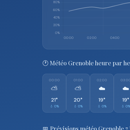
🕐 Météo Grenoble heure par h
00:00
01:00
02:00
03:0
⛅
⛅
☁️
☁️
21°
20°
19°
19°
💧 0%
💧 0%
💧 0%
💧 0
📅 Prévisions météo Grenoble 7 