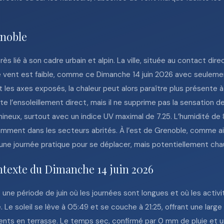
enoble
 lié à son cadre urbain et alpin. La ville, située au contact dire
le vent est faible, comme ce Dimanche 14 juin 2026 avec seulem
et les axes exposés, la chaleur peut alors paraître plus présente
te l’ensoleillement direct, mais il ne supprime pas la sensation d
ineux, surtout avec un indice UV maximal de 7.25. L’humidité de
tamment dans les secteurs abrités. À l’est de Grenoble, comme ail
une journée pratique pour se déplacer, mais potentiellement chau
ntexte du Dimanche 14 juin 2026
 une période de juin où les journées sont longues et où les activ
 Le soleil se lève à 05:49 et se couche à 21:25, offrant une large
ts en terrasse. Le temps sec, confirmé par 0 mm de pluie et une