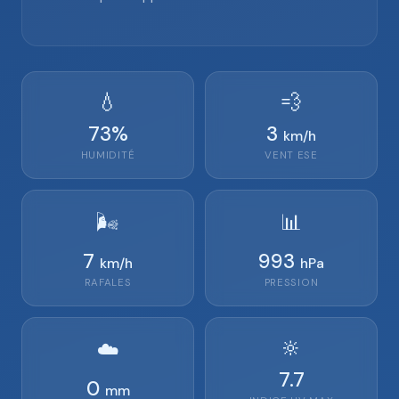
💧
💨
73
%
3
km/h
HUMIDITÉ
VENT
ESE
🌬️
📊
7
993
km/h
hPa
RAFALES
PRESSION
🔆
☁️
7.7
0
mm