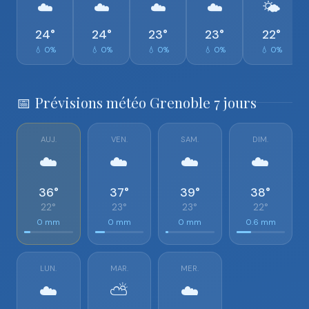
☁️
☁️
☁️
☁️
🌤️
24°
24°
23°
23°
22°
💧 0%
💧 0%
💧 0%
💧 0%
💧 0%
📅 Prévisions météo Grenoble 7 jours
AUJ.
VEN.
SAM.
DIM.
☁️
☁️
☁️
☁️
36°
37°
39°
38°
22°
23°
23°
22°
0 mm
0 mm
0 mm
0.6 mm
LUN.
MAR.
MER.
☁️
⛅
☁️