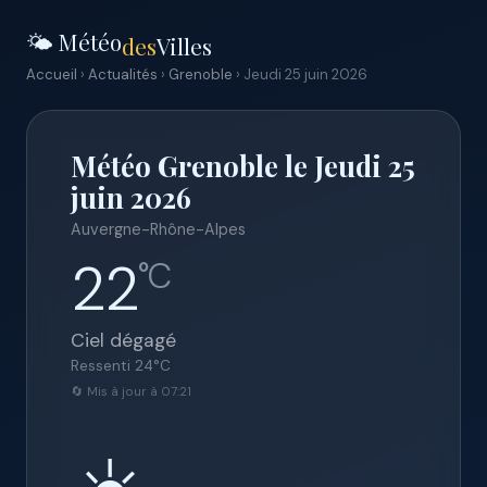
🌤️ Météo
des
Villes
Accueil
›
Actualités
›
Grenoble
› Jeudi 25 juin 2026
Météo Grenoble le Jeudi 25
juin 2026
Auvergne-Rhône-Alpes
22
°C
Ciel dégagé
Ressenti
24
°C
🔄 Mis à jour à 07:21