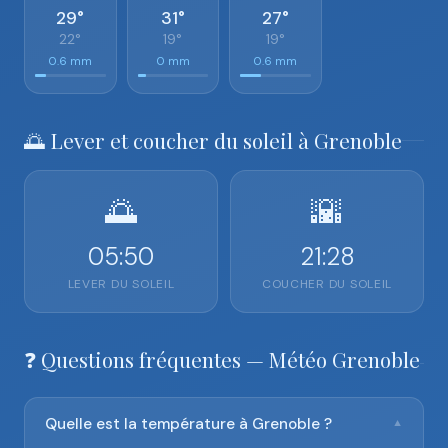
29°
31°
27°
22°
19°
19°
0.6 mm
0 mm
0.6 mm
🌅 Lever et coucher du soleil à Grenoble
🌅
🌇
05:50
21:28
LEVER DU SOLEIL
COUCHER DU SOLEIL
❓ Questions fréquentes — Météo Grenoble
Quelle est la température à Grenoble ?
▼