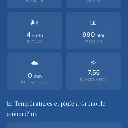
HUMIDITÉ
VENT
O
🌬️
📊
4
990
km/h
hPa
RAFALES
PRESSION
🔆
☁️
7.55
0
mm
INDICE UV MAX
PLUIE ACTUELLE
📈 Températures et pluie à Grenoble
aujourd'hui