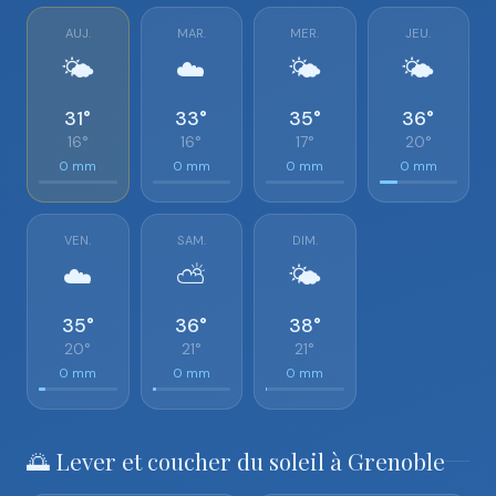
AUJ.
MAR.
MER.
JEU.
🌤️
☁️
🌤️
🌤️
31°
33°
35°
36°
16°
16°
17°
20°
0 mm
0 mm
0 mm
0 mm
VEN.
SAM.
DIM.
☁️
⛅
🌤️
35°
36°
38°
20°
21°
21°
0 mm
0 mm
0 mm
🌅 Lever et coucher du soleil à Grenoble