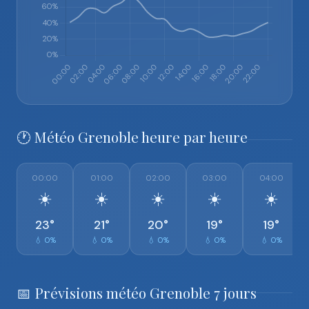
🕐 Météo Grenoble heure par heure
00:00
01:00
02:00
03:00
04:00
☀️
☀️
☀️
☀️
☀️
23°
21°
20°
19°
19°
💧 0%
💧 0%
💧 0%
💧 0%
💧 0%
📅 Prévisions météo Grenoble 7 jours