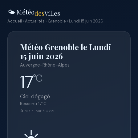
🌤️ Météo
des
Villes
Accueil
›
Actualités
›
Grenoble
› Lundi 15 juin 2026
Météo Grenoble le Lundi
15 juin 2026
Auvergne-Rhône-Alpes
17
°C
Ciel dégagé
Ressenti
17
°C
🔄 Mis à jour à 07:21