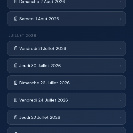
📄
Dimanche 2 Aout 2026
›
📄
Samedi 1 Aout 2026
›
JUILLET 2026
📄
Vendredi 31 Juillet 2026
›
📄
Jeudi 30 Juillet 2026
›
📄
Dimanche 26 Juillet 2026
›
📄
Vendredi 24 Juillet 2026
›
📄
Jeudi 23 Juillet 2026
›