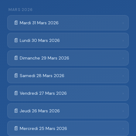
MARS 2026
📄
Mardi 31 Mars 2026
›
📄
Lundi 30 Mars 2026
›
📄
Dimanche 29 Mars 2026
›
📄
Samedi 28 Mars 2026
›
📄
Vendredi 27 Mars 2026
›
📄
Jeudi 26 Mars 2026
›
📄
Mercredi 25 Mars 2026
›