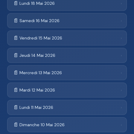
📄
Lundi 18 Mai 2026
›
📄
Samedi 16 Mai 2026
›
📄
Vendredi 15 Mai 2026
›
📄
Jeudi 14 Mai 2026
›
📄
Mercredi 13 Mai 2026
›
📄
Mardi 12 Mai 2026
›
📄
Lundi 11 Mai 2026
›
📄
Dimanche 10 Mai 2026
›