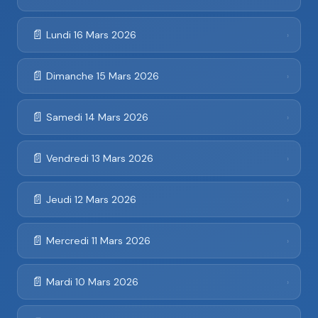
📄
Lundi 16 Mars 2026
›
📄
Dimanche 15 Mars 2026
›
📄
Samedi 14 Mars 2026
›
📄
Vendredi 13 Mars 2026
›
📄
Jeudi 12 Mars 2026
›
📄
Mercredi 11 Mars 2026
›
📄
Mardi 10 Mars 2026
›