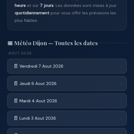
heure
et sur
7 jours
. Les données sont mises à jour
quotidiennement
pour vous offrir les prévisions les
plus fiables.
📅 Météo Dijon — Toutes les dates
AOUT 2026
📄
Vendredi 7 Aout 2026
›
📄
Jeudi 6 Aout 2026
›
📄
Mardi 4 Aout 2026
›
📄
Lundi 3 Aout 2026
›