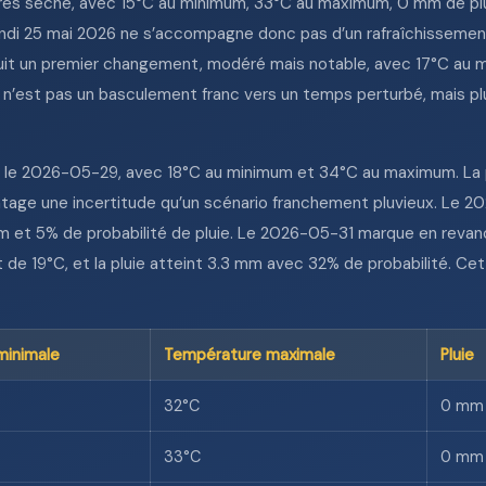
ès sèche, avec 15°C au minimum, 33°C au maximum, 0 mm de pluie
undi 25 mai 2026 ne s’accompagne donc pas d’un rafraîchissement
uit un premier changement, modéré mais notable, avec 17°C au
e n’est pas un basculement franc vers un temps perturbé, mais plu
ur le 2026-05-29, avec 18°C au minimum et 34°C au maximum. La 
vantage une incertitude qu’un scénario franchement pluvieux. L
et 5% de probabilité de pluie. Le 2026-05-31 marque en revanch
t de 19°C, et la pluie atteint 3.3 mm avec 32% de probabilité. Ce
minimale
Température maximale
Pluie
32°C
0 mm
33°C
0 mm