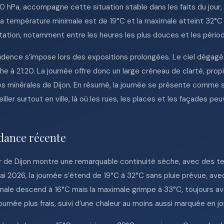
 hPa, accompagne cette situation stable dans les faits du jour, 
 température minimale est de 19°C et la maximale atteint 32°C :
ation, notamment entre les heures les plus douces et les périod
udence s’impose lors des expositions prolongées. Le ciel dégagé 
he à 21:20. La journée offre donc un large créneau de clarté, prop
es minérales de Dijon. En résumé, la journée se présente comme 
ler surtout en ville, là où les rues, les places et les façades peu
dance récente
r de Dijon montre une remarquable continuité sèche, avec des 
ai 2026, la journée s’étend de 19°C à 32°C sans pluie prévue, av
male descend à 16°C mais la maximale grimpe à 33°C, toujours av
urnée plus frais, suivi d’une chaleur au moins aussi marquée en jo