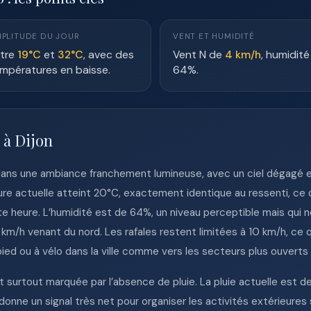
PLITUDE DU JOUR
VENT ET HUMIDITÉ
tre
19°C
et
32°C
, avec des
Vent N de
4 km/h
, humidité
mpératures en baisse.
64%.
 à Dijon
t dans une ambiance franchement lumineuse, avec un ciel dégagé 
re actuelle atteint 20°C, exactement identique au ressenti, ce
 heure. L’humidité est de 64%, un niveau perceptible mais qui ne s
 km/h venant du nord. Les rafales restent limitées à 10 km/h, ce 
ied ou à vélo dans la ville comme vers les secteurs plus ouverts 
t surtout marquée par l’absence de pluie. La pluie actuelle est d
 donne un signal très net pour organiser les activités extérieures