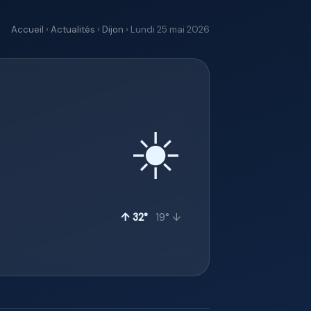
Accueil
›
Actualités
›
Dijon
› Lundi 25 mai 2026
☀️
↑ 32°
19° ↓