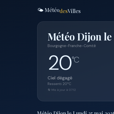
🌤️ Météo
des
Villes
Météo Dijon le
Bourgogne-Franche-Comté
20
°C
Ciel dégagé
Ressenti
20
°C
🔄 Mis à jour à 07:12
Météo Dijon le Lundi 25 mai 2026 