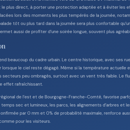
le plus direct, à porter une protection adaptée et à éviter les ef
placées lors des moments les plus tempérés de la journée, notam
 balade tôt ou plus tard dans la journée sera plus confortable qu
permet aussi de profiter d’une soirée longue, souvent plus agréa
jon
épend beaucoup du cadre urbain. Le centre historique, avec ses ru
eur lorsque le ciel reste dégagé. Même si la température actuelle
s secteurs peu ombragés, surtout avec un vent très faible. Le flu
 effet rafraîchissant.
 régional de l’est et de Bourgogne-Franche-Comté, favorise parf
r temps sec et lumineux, les parcs, les alignements d’arbres et l
 confirmée par 0 mm et 0% de probabilité maximale, renforce aussi
 comme pour les visiteurs.