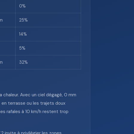
0%
mm
25%
14%
5%
mm
32%
 la chaleur. Avec un ciel dégagé, 0 mm
 en terrasse ou les trajets doux
es rafales à 10 km/h restent trop
 invite à privilégier les zones