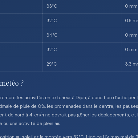
33°C
0 mm
32°C
0.6 
34°C
0 mm
32°C
0 mm
29°C
3.3 
 météo ?
rement les activités en extérieur à Dijon, à condition d’anticiper
ximale de pluie de 0%, les promenades dans le centre, les pauses
vent de nord à 4 km/h ne devrait pas gêner les déplacements, et l
 ou une activité de plein air.
sition au soleil et la montée vers 32°C. L’indice UV maximal de 7.2