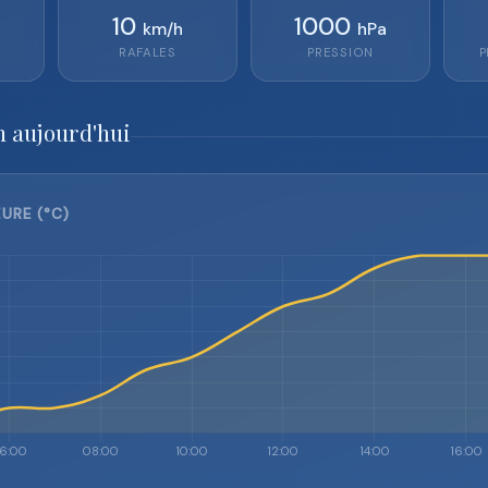
10
1000
km/h
hPa
RAFALES
PRESSION
P
n aujourd'hui
URE (°C)