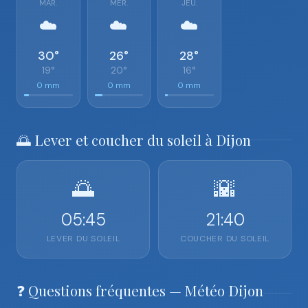
MAR.
MER.
JEU.
☁️
☁️
☁️
30°
26°
28°
19°
20°
16°
0 mm
0 mm
0 mm
🌅 Lever et coucher du soleil à Dijon
🌅
🌇
05:45
21:40
LEVER DU SOLEIL
COUCHER DU SOLEIL
❓ Questions fréquentes — Météo Dijon