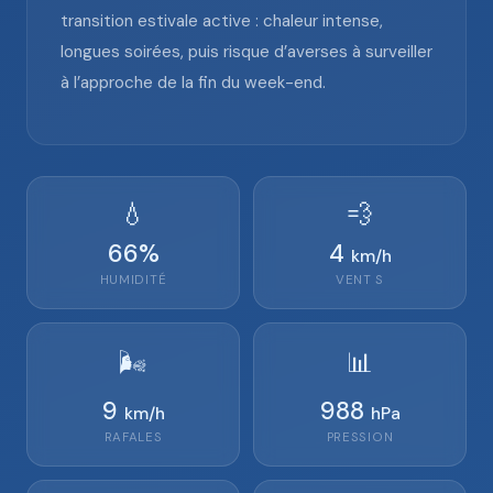
transition estivale active : chaleur intense,
longues soirées, puis risque d’averses à surveiller
à l’approche de la fin du week-end.
💧
💨
66
%
4
km/h
HUMIDITÉ
VENT
S
🌬️
📊
9
988
km/h
hPa
RAFALES
PRESSION