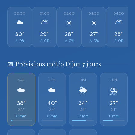
00:00
01:00
02:00
03:00
04:00
☁️
⛅
☀️
☀️
⛅
30°
29°
28°
27°
26°
💧 0%
💧 0%
💧 0%
💧 0%
💧 0%
📅 Prévisions météo Dijon 7 jours
AUJ.
SAM.
DIM.
LUN.
☁️
☁️
🌦️
⛈️
38°
40°
34°
27°
24°
23°
24°
21°
0 mm
0 mm
1.7 mm
11 mm