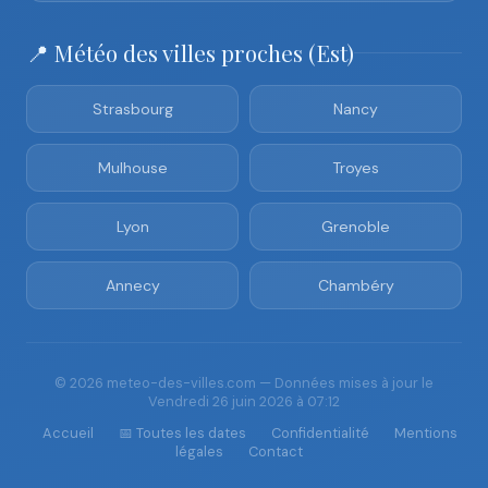
📍 Météo des villes proches (Est)
Strasbourg
Nancy
Mulhouse
Troyes
Lyon
Grenoble
Annecy
Chambéry
© 2026 meteo-des-villes.com — Données mises à jour le
Vendredi 26 juin 2026 à 07:12
Accueil
📅 Toutes les dates
Confidentialité
Mentions
légales
Contact