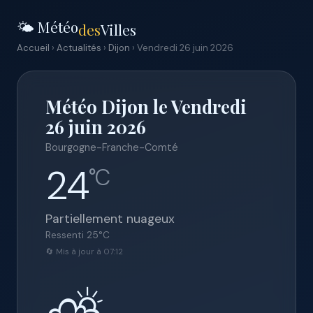
🌤️ Météo
des
Villes
Accueil
›
Actualités
›
Dijon
› Vendredi 26 juin 2026
Météo Dijon le Vendredi
26 juin 2026
Bourgogne-Franche-Comté
24
°C
Partiellement nuageux
Ressenti
25
°C
🔄 Mis à jour à 07:12