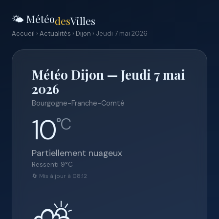
🌤️ Météo
des
Villes
Accueil
›
Actualités
›
Dijon
› Jeudi 7 mai 2026
Météo Dijon — Jeudi 7 mai
2026
Bourgogne-Franche-Comté
10
°C
Partiellement nuageux
Ressenti
9
°C
🔄 Mis à jour à 08:12