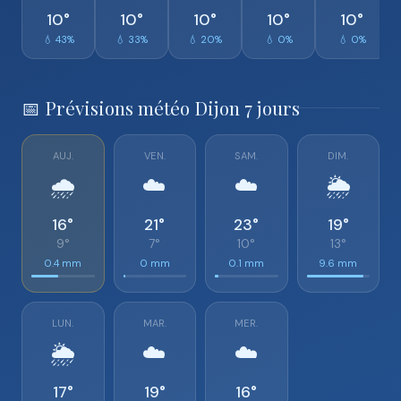
10°
10°
10°
10°
10°
💧 43%
💧 33%
💧 20%
💧 0%
💧 0%
📅 Prévisions météo Dijon 7 jours
AUJ.
VEN.
SAM.
DIM.
🌧️
☁️
☁️
🌦️
16°
21°
23°
19°
9°
7°
10°
13°
0.4 mm
0 mm
0.1 mm
9.6 mm
LUN.
MAR.
MER.
🌦️
☁️
☁️
17°
19°
16°