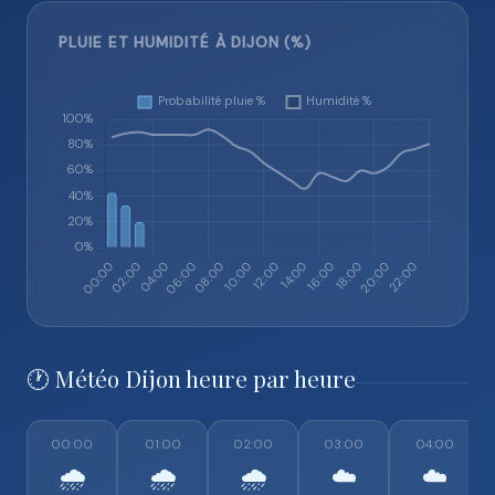
PLUIE ET HUMIDITÉ À DIJON (%)
🕐 Météo Dijon heure par heure
00:00
01:00
02:00
03:00
04:00
🌧️
🌧️
🌧️
☁️
☁️