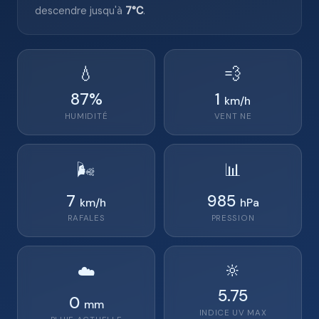
descendre jusqu'à
7°C
.
💧
💨
87
%
1
km/h
HUMIDITÉ
VENT
NE
🌬️
📊
7
985
km/h
hPa
RAFALES
PRESSION
🔆
☁️
5.75
0
mm
INDICE UV MAX