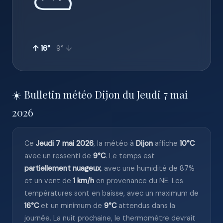
⛅
↑ 16°
9° ↓
☀️ Bulletin météo Dijon du Jeudi 7 mai
2026
Ce
Jeudi 7 mai 2026
, la météo à
Dijon
affiche
10°C
avec un ressenti de
9°C
. Le temps est
partiellement nuageux
, avec une humidité de 87%
et un vent de
1 km/h
en provenance du NE. Les
températures sont en baisse, avec un maximum de
16°C
et un minimum de
9°C
attendus dans la
journée. La nuit prochaine, le thermomètre devrait