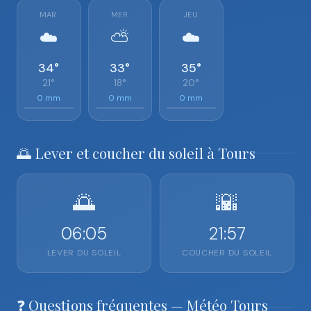
MAR.
MER.
JEU.
☁️
⛅
☁️
34°
33°
35°
21°
18°
20°
0 mm
0 mm
0 mm
🌅 Lever et coucher du soleil à Tours
🌅
🌇
06:05
21:57
LEVER DU SOLEIL
COUCHER DU SOLEIL
❓ Questions fréquentes — Météo Tours