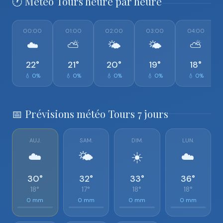
🕐 Météo Tours heure par heure
00:00
01:00
02:00
03:00
04:00
☁️
⛅
🌤️
🌤️
⛅
22°
21°
20°
19°
18°
💧 0%
💧 0%
💧 0%
💧 0%
💧 0%
📅 Prévisions météo Tours 7 jours
AUJ.
SAM.
DIM.
LUN.
☁️
🌤️
☀️
☁️
30°
32°
33°
36°
18°
17°
18°
18°
0 mm
0 mm
0 mm
0 mm