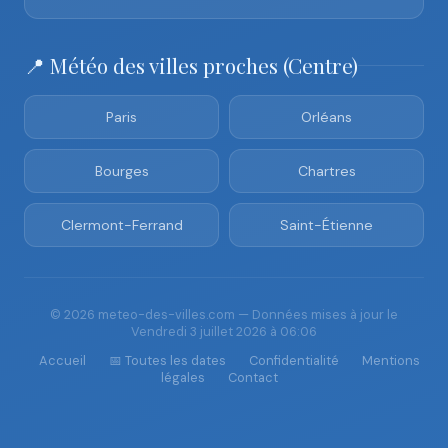
📍 Météo des villes proches (Centre)
Paris
Orléans
Bourges
Chartres
Clermont-Ferrand
Saint-Étienne
© 2026 meteo-des-villes.com — Données mises à jour le
Vendredi 3 juillet 2026 à 06:06
Accueil
📅 Toutes les dates
Confidentialité
Mentions
légales
Contact