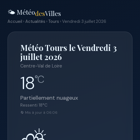
🌤️ Météo
des
Villes
Accueil
›
Actualités
›
Tours
› Vendredi 3 juillet 2026
Météo Tours le Vendredi 3
juillet 2026
Centre-Val de Loire
18
°C
Partiellement nuageux
Ressenti
18
°C
🔄 Mis à jour à 06:06