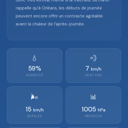
donc très estival, même si la fraîcheur du matin
rappelle qu’à Orléans, les débuts de journée
peuvent encore offrir un contraste agréable
avant la chaleur de l’après-journée.
💧
💨
59
%
7
km/h
HUMIDITÉ
VENT
ENE
🌬️
📊
15
1005
km/h
hPa
RAFALES
PRESSION