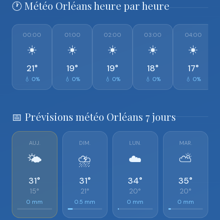
🕐 Météo Orléans heure par heure
00:00
01:00
02:00
03:00
04:00
☀️
☀️
☀️
☀️
☀️
21°
19°
19°
18°
17°
💧 0%
💧 0%
💧 0%
💧 0%
💧 0%
📅 Prévisions météo Orléans 7 jours
AUJ.
DIM.
LUN.
MAR.
🌤️
⛈️
☁️
⛅
31°
31°
34°
35°
15°
21°
20°
20°
0 mm
0.5 mm
0 mm
0 mm