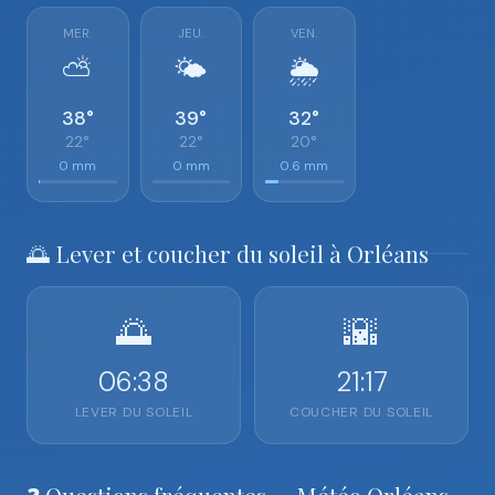
MER.
JEU.
VEN.
⛅
🌤️
🌦️
38°
39°
32°
22°
22°
20°
0 mm
0 mm
0.6 mm
🌅 Lever et coucher du soleil à Orléans
🌅
🌇
06:38
21:17
LEVER DU SOLEIL
COUCHER DU SOLEIL