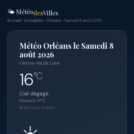
🌤️ Météo
des
Villes
Accueil
›
Actualités
›
Orléans
› Samedi 8 août 2026
Météo Orléans le Samedi 8
août 2026
Centre-Val de Loire
16
°C
Ciel dégagé
Ressenti
14
°C
🔄 Mis à jour à 06:03