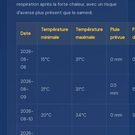
respiration après la forte chaleur, avec un risque
d’averse plus présent que le samedi.
Température
Température
Pluie
P
Date
minimale
maximale
prévue
d
2026-
08-
15°C
31°C
0 mm
08
2026-
0.5
08-
21°C
31°C
1
mm
09
2026-
20°C
34°C
0 mm
08-10
2026-