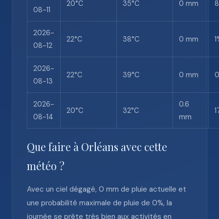
20°C
35°C
0 mm
08-11
2026-
22°C
38°C
0 mm
1
08-12
2026-
22°C
39°C
0 mm
08-13
2026-
0.6
20°C
32°C
1
08-14
mm
Que faire à Orléans avec cette
météo ?
Avec un ciel dégagé, 0 mm de pluie actuelle et
une probabilité maximale de pluie de 0%, la
journée se prête très bien aux activités en