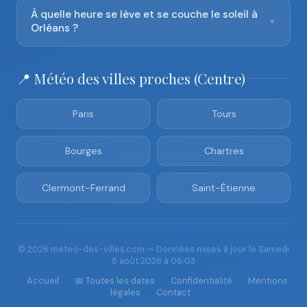
À quelle heure se lève et se couche le soleil à
▼
Orléans ?
📍 Météo des villes proches (Centre)
Paris
Tours
Bourges
Chartres
Clermont-Ferrand
Saint-Étienne
© 2026 meteo-des-villes.com — Données mises à jour le Samedi
8 août 2026 à 06:03
Accueil
📅 Toutes les dates
Confidentialité
Mentions
légales
Contact