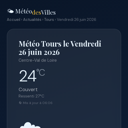
🌤️ Météo
des
Villes
Accueil
›
Actualités
›
Tours
› Vendredi 26 juin 2026
Météo Tours le Vendredi
26 juin 2026
Centre-Val de Loire
24
°C
Couvert
Ressenti
27
°C
🔄 Mis à jour à 06:06