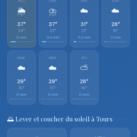
AUJ.
SAM.
DIM.
LUN.
🌦️
⛈️
☁️
☁️
37°
37°
31°
28°
24°
22°
21°
18°
0 mm
0.4 mm
0.2 mm
0 mm
MAR.
MER.
JEU.
☁️
☁️
⛅
29°
29°
28°
16°
15°
16°
0 mm
0 mm
0 mm
🌅 Lever et coucher du soleil à Tours