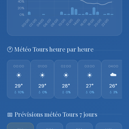
🕐 Météo Tours heure par heure
00:00
01:00
02:00
03:00
04:00
☀️
☀️
☀️
☀️
☁️
29°
29°
28°
27°
26°
💧 10%
💧 0%
💧 0%
💧 0%
💧 3%
📅 Prévisions météo Tours 7 jours