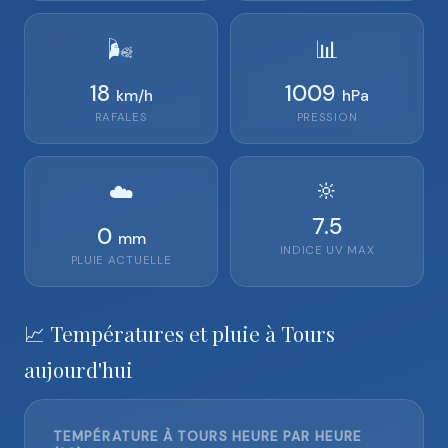
🌬️
📊
18
1009
km/h
hPa
RAFALES
PRESSION
🔆
☁️
7.5
0
mm
INDICE UV MAX
PLUIE ACTUELLE
📈 Températures et pluie à Tours
aujourd'hui
TEMPÉRATURE À TOURS HEURE PAR HEURE