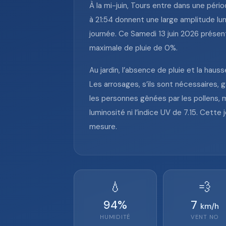
À la mi-juin, Tours entre dans une péri
à 21:54 donnent une large amplitude lum
journée. Ce Samedi 13 juin 2026 présent
maximale de pluie de 0%.
Au jardin, l’absence de pluie et la hauss
Les arrosages, s’ils sont nécessaires, 
les personnes gênées par les pollens, m
luminosité ni l’indice UV de 7.15. Cet
mesure.
💧
💨
94
%
7
km/h
HUMIDITÉ
VENT
NO