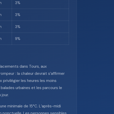
m
3%
m
3%
m
3%
m
9%
placements dans Tours, aux
mpeur : la chaleur devrait s’affirmer
x privilégier les heures les moins
 balades urbaines et les parcours le
jour.
 une minimale de 15°C. L’après-midi
on ponctuelle. Les personnes sensibles