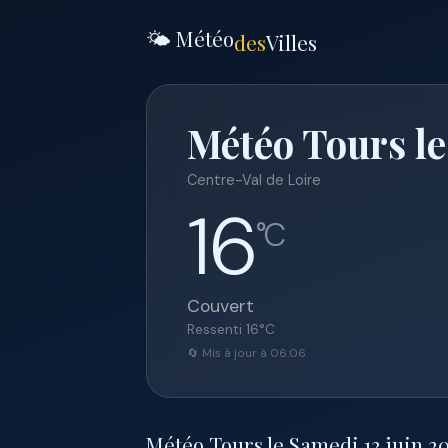
🌤️ Météo
des
Villes
Météo Tours le
Centre-Val de Loire
16
°C
Couvert
Ressenti
16
°C
🔄 Mis à jour à 06:06
Météo Tours le Samedi 13 juin 202