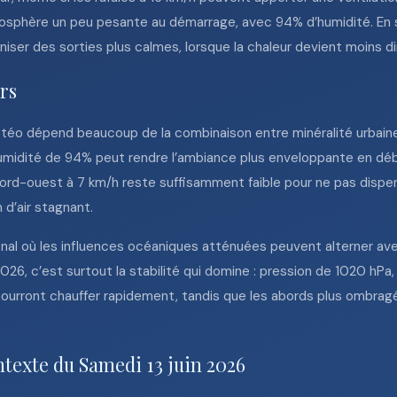
mosphère un peu pesante au démarrage, avec 94% d’humidité. En so
niser des sorties plus calmes, lorsque la chaleur devient moins di
urs
étéo dépend beaucoup de la combinaison entre minéralité urbaine
e humidité de 94% peut rendre l’ambiance plus enveloppante en déb
nord-ouest à 7 km/h reste suffisamment faible pour ne pas disp
 d’air stagnant.
ional où les influences océaniques atténuées peuvent alterner a
2026, c’est surtout la stabilité qui domine : pression de 1020 hP
ourront chauffer rapidement, tandis que les abords plus ombrag
ntexte du Samedi 13 juin 2026