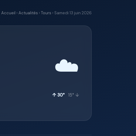
Accueil
›
Actualités
›
Tours
› Samedi 13 juin 2026
☁️
↑ 30°
15° ↓