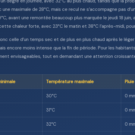
un degré en journée, avec 32°C au plus chaud, tandis que la probab
 avec une maximale de 28°C, mais ce recul ne s’accompagne pas d’
 29°C, avant une remontée beaucoup plus marquée le jeudi 18 juin
ette chaleur forte, avec 23°C le matin et 38°C l’après-midi, pour
donc celle d’un temps sec et de plus en plus chaud après le léger f
 encore moins intense que la fin de période. Pour les habitants e
ement envisageables, tout en demandant une attention croissante
inimale
Température maximale
Pluie
30°C
0 m
31°C
0 m
32°C
0 m