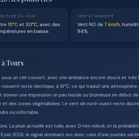
PLITUDE DU JOUR
VENT ET HUMIDITÉ
tre
15°C
et
30°C
, avec des
Vent NO de
7 km/h
, humidi
mpératures en baisse.
94%.
 à Tours
 sous un ciel couvert, avec une ambiance encore douce et très hu
 ressenti reste identique, à 16°C, ce qui traduit une atmosphère
ut donner une impression un peu lourde ou brumeuse en début d
n et des zones végétalisées. Le vent de nord-ouest reste discret,
ndre inconfortable.
ns. La pluie actuelle est nulle, avec 0 mm relevé, et la probabili
 juin 2026, le signal dominant est donc celui d’une journée sèche