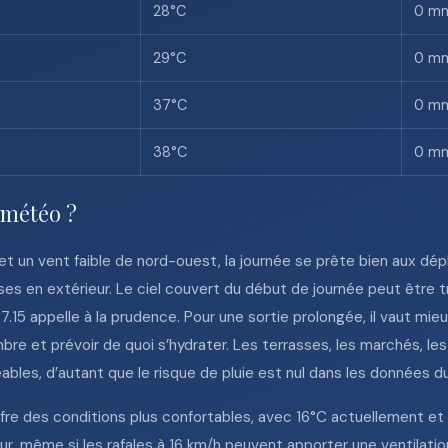
28°C
0 m
29°C
0 m
37°C
0 m
38°C
0 m
 météo ?
t un vent faible de nord-ouest, la journée se prête bien aux dé
s en extérieur. Le ciel couvert du début de journée peut être tro
7.15 appelle à la prudence. Pour une sortie prolongée, il vaut mieu
re et prévoir de quoi s’hydrater. Les terrasses, les marchés, les
les, d’autant que le risque de pluie est nul dans les données du 
offre des conditions plus confortables, avec 16°C actuellement et
eur, même si les rafales à 16 km/h peuvent apporter une ventilati