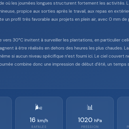
ode où les journées longues structurent fortement les activités. L
ineuse, propice aux sorties après le travail, aux repas en extér
e un profil très favorable aux projets en plein air, avec 0 mm de p
e vers 30°C invitent à surveiller les plantations, en particulier ce
gagnent à être réalisés en dehors des heures les plus chaudes. La
ême si aucun niveau spécifique n’est fourni ici. Le ciel couvert n
te journée combine donc une impression de début d’été, un temps 
🌬️
📊
16
1020
km/h
hPa
RAFALES
PRESSION
P