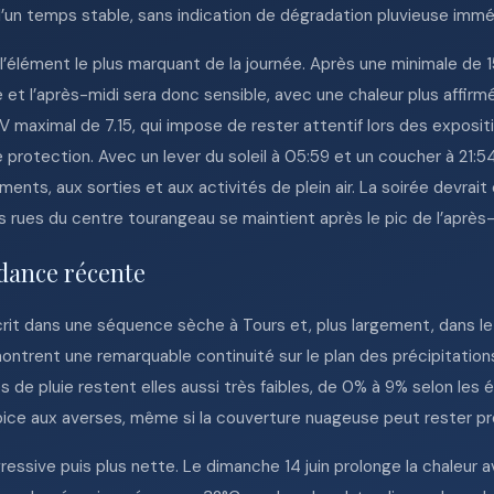
’un temps stable, sans indication de dégradation pluvieuse immé
’élément le plus marquant de la journée. Après une minimale de 
 et l’après-midi sera donc sensible, avec une chaleur plus affirmé
e UV maximal de 7.15, qui impose de rester attentif lors des expos
protection. Avec un lever du soleil à 05:59 et un coucher à 21:54
ents, aux sorties et aux activités de plein air. La soirée devrait
s rues du centre tourangeau se maintient après le pic de l’après-
dance récente
scrit dans une séquence sèche à Tours et, plus largement, dans le
montrent une remarquable continuité sur le plan des précipitation
s de pluie restent elles aussi très faibles, de 0% à 9% selon l
pice aux averses, même si la couverture nuageuse peut rester 
essive puis plus nette. Le dimanche 14 juin prolonge la chaleur 