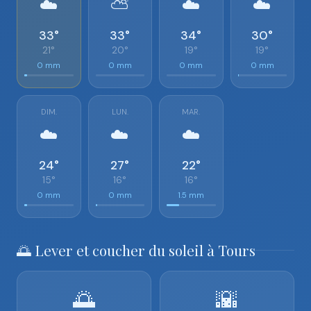
☁️
⛅
☁️
☁️
33°
33°
34°
30°
21°
20°
19°
19°
0 mm
0 mm
0 mm
0 mm
DIM.
LUN.
MAR.
☁️
☁️
☁️
24°
27°
22°
15°
16°
16°
0 mm
0 mm
1.5 mm
🌅 Lever et coucher du soleil à Tours
🌅
🌇