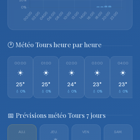
🕐 Météo Tours heure par heure
00:00
01:00
02:00
03:00
04:00
☀️
☀️
☀️
☀️
☀️
25°
25°
24°
23°
23°
💧 0%
💧 0%
💧 0%
💧 0%
💧 0%
📅 Prévisions météo Tours 7 jours
AUJ.
JEU.
VEN.
SAM.