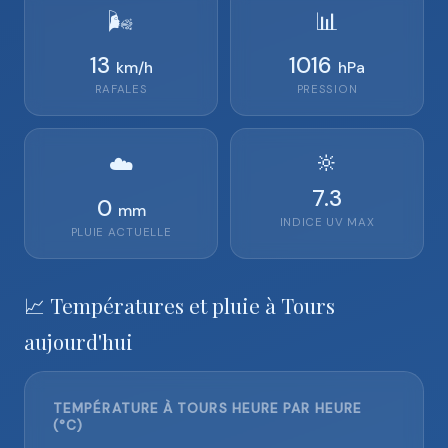
🌬️
📊
13
1016
km/h
hPa
RAFALES
PRESSION
🔆
☁️
7.3
0
mm
INDICE UV MAX
PLUIE ACTUELLE
📈 Températures et pluie à Tours
aujourd'hui
TEMPÉRATURE À TOURS HEURE PAR HEURE
(°C)