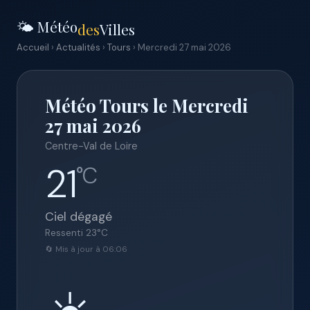
🌤️ Météo
des
Villes
Accueil
›
Actualités
›
Tours
› Mercredi 27 mai 2026
Météo Tours le Mercredi
27 mai 2026
Centre-Val de Loire
21
°C
Ciel dégagé
Ressenti
23
°C
🔄 Mis à jour à 06:06