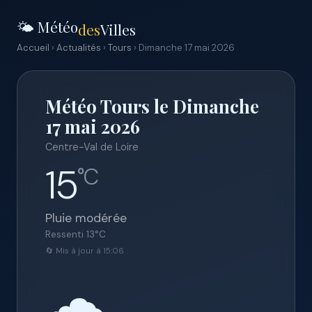
🌤️ Météo
des
Villes
Accueil
›
Actualités
›
Tours
› Dimanche 17 mai 2026
Météo Tours le Dimanche
17 mai 2026
Centre-Val de Loire
15
°C
Pluie modérée
Ressenti
13
°C
🔄 Mis à jour à 15:06