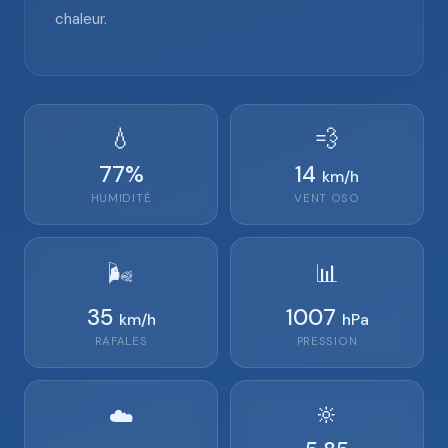
chaleur.
💧
💨
77
%
14
km/h
HUMIDITÉ
VENT
OSO
🌬️
📊
35
1007
km/h
hPa
RAFALES
PRESSION
🔆
☁️