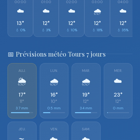
00:00
01:00
02:00
03:00
04:00
☁️
☁️
☁️
🌧️
☁️
13°
12°
12°
12°
12°
💧 0%
💧 3%
💧 10%
💧 18%
💧 35%
📅 Prévisions météo Tours 7 jours
AUJ.
LUN.
MAR.
MER.
🌦️
🌧️
🌧️
☁️
17°
16°
19°
23°
11°
10°
12°
12°
3.7 mm
0.5 mm
3.4 mm
0 mm
JEU.
VEN.
SAM.
🌫️
☁️
☁️