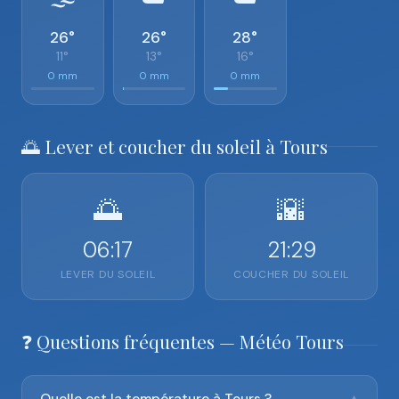
26°
26°
28°
11°
13°
16°
0 mm
0 mm
0 mm
🌅 Lever et coucher du soleil à Tours
🌅
🌇
06:17
21:29
LEVER DU SOLEIL
COUCHER DU SOLEIL
❓ Questions fréquentes — Météo Tours