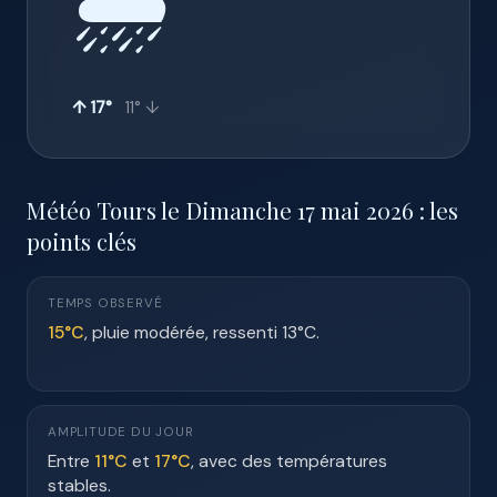
🌧️
↑ 17°
11° ↓
Météo Tours le Dimanche 17 mai 2026 : les
points clés
TEMPS OBSERVÉ
15°C
, pluie modérée, ressenti 13°C.
AMPLITUDE DU JOUR
Entre
11°C
et
17°C
, avec des températures
stables.