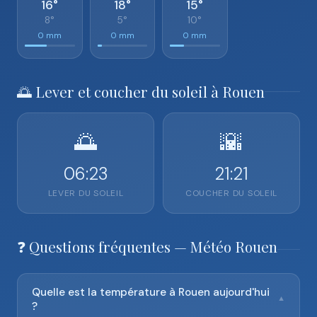
16°
18°
15°
8°
5°
10°
0 mm
0 mm
0 mm
🌅 Lever et coucher du soleil à Rouen
🌅
🌇
06:23
21:21
LEVER DU SOLEIL
COUCHER DU SOLEIL
❓ Questions fréquentes — Météo Rouen
Quelle est la température à Rouen aujourd'hui
▼
?