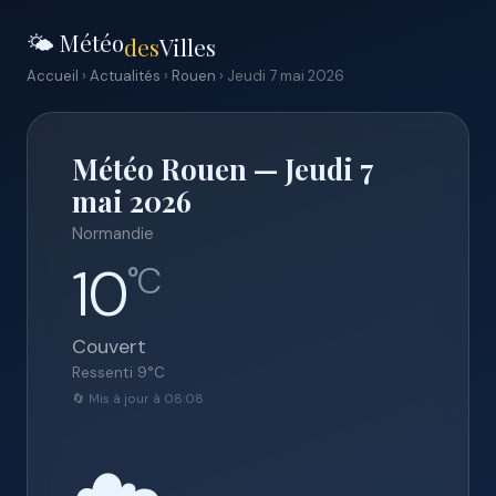
🌤️ Météo
des
Villes
Accueil
›
Actualités
›
Rouen
› Jeudi 7 mai 2026
Météo Rouen — Jeudi 7
mai 2026
Normandie
10
°C
Couvert
Ressenti
9
°C
🔄 Mis à jour à 08:08