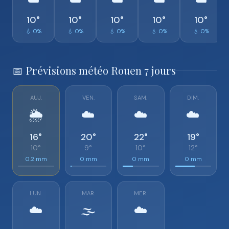
☁️
☁️
☁️
☁️
☁️
10°
10°
10°
10°
10°
💧 0%
💧 0%
💧 0%
💧 0%
💧 0%
📅 Prévisions météo Rouen 7 jours
AUJ.
VEN.
SAM.
DIM.
🌦️
☁️
☁️
☁️
16°
20°
22°
19°
10°
9°
10°
12°
0.2 mm
0 mm
0 mm
0 mm
LUN.
MAR.
MER.
☁️
🌫️
☁️