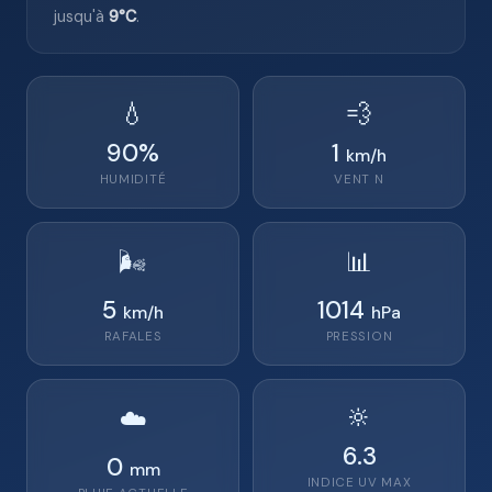
jusqu'à
9°C
.
💧
💨
90
%
1
km/h
HUMIDITÉ
VENT
N
🌬️
📊
5
1014
km/h
hPa
RAFALES
PRESSION
🔆
☁️
6.3
0
mm
INDICE UV MAX