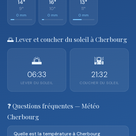
14°
16°
13°
9°
10°
11°
0 mm
0 mm
0 mm
🌅 Lever et coucher du soleil à Cherbourg
🌅
🌇
06:33
21:32
LEVER DU SOLEIL
COUCHER DU SOLEIL
❓ Questions fréquentes — Météo
Cherbourg
Quelle est la température à Cherbourg