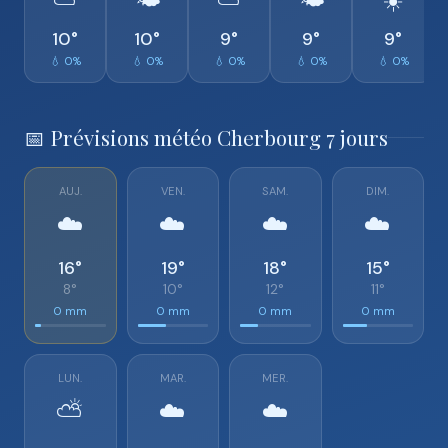
⛅
🌤️
⛅
🌤️
☀️
10°
10°
9°
9°
9°
💧 0%
💧 0%
💧 0%
💧 0%
💧 0%
📅 Prévisions météo Cherbourg 7 jours
AUJ.
VEN.
SAM.
DIM.
☁️
☁️
☁️
☁️
16°
19°
18°
15°
8°
10°
12°
11°
0 mm
0 mm
0 mm
0 mm
LUN.
MAR.
MER.
⛅
☁️
☁️