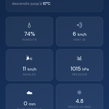
descendre jusqu'à
10°C
.
💧
💨
74
%
6
km/h
HUMIDITÉ
VENT
SE
🌬️
📊
11
1015
km/h
hPa
RAFALES
PRESSION
🔆
☁️
4.8
0
mm
INDICE UV MAX