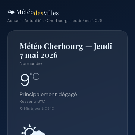
🌤️ Météo
des
Villes
Accueil
›
Actualités
›
Cherbourg
› Jeudi 7 mai 2026
Météo Cherbourg — Jeudi
7 mai 2026
Normandie
9
°C
Principalement dégagé
Ressenti
6
°C
🔄 Mis à jour à 08:10