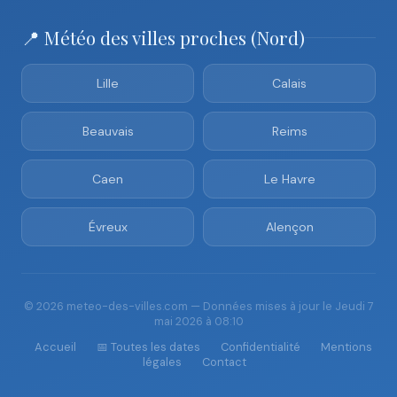
📍 Météo des villes proches (Nord)
Lille
Calais
Beauvais
Reims
Caen
Le Havre
Évreux
Alençon
© 2026 meteo-des-villes.com — Données mises à jour le Jeudi 7
mai 2026 à 08:10
Accueil
📅 Toutes les dates
Confidentialité
Mentions
légales
Contact