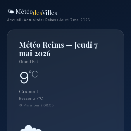
🌤️ Météo
des
Villes
Accueil
›
Actualités
›
Reims
› Jeudi 7 mai 2026
Météo Reims — Jeudi 7
mai 2026
Grand Est
9
°C
Couvert
Ressenti
7
°C
🔄 Mis à jour à 08:08