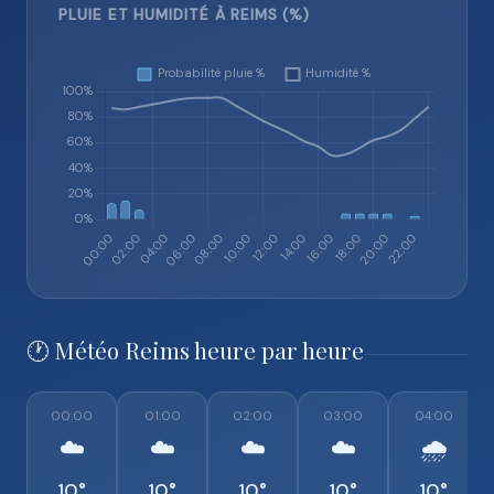
PLUIE ET HUMIDITÉ À REIMS (%)
🕐 Météo Reims heure par heure
00:00
01:00
02:00
03:00
04:00
☁️
☁️
☁️
☁️
🌧️
10°
10°
10°
10°
10°