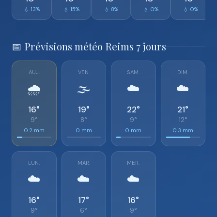
💧 13%
💧 15%
💧 8%
💧 0%
💧 0%
📅 Prévisions météo Reims 7 jours
AUJ.
VEN.
SAM.
DIM.
🌧️
🌫️
☁️
☁️
16°
19°
22°
21°
9°
8°
9°
12°
0.2 mm
0 mm
0 mm
0.3 mm
LUN.
MAR.
MER.
☁️
☁️
☁️
16°
17°
16°
9°
6°
9°