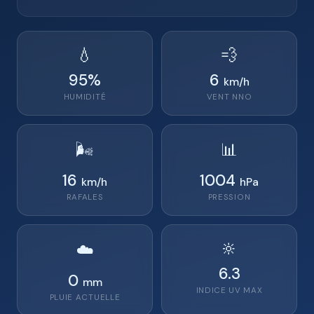
💧
💨
95
%
6
km/h
HUMIDITÉ
VENT
NNO
🌬️
📊
16
1004
km/h
hPa
RAFALES
PRESSION
🔆
☁️
6.3
0
mm
INDICE UV MAX
PLUIE ACTUELLE