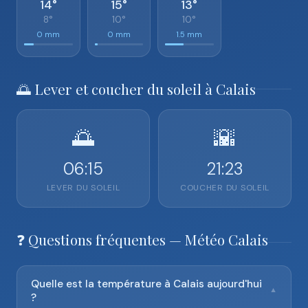
14°
15°
13°
8°
10°
10°
0 mm
0 mm
1.5 mm
🌅 Lever et coucher du soleil à Calais
🌅
🌇
06:15
21:23
LEVER DU SOLEIL
COUCHER DU SOLEIL
❓ Questions fréquentes — Météo Calais
Quelle est la température à Calais aujourd'hui
▼
?