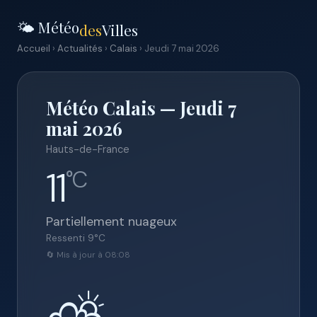
🌤️ Météo
des
Villes
Accueil
›
Actualités
›
Calais
› Jeudi 7 mai 2026
Météo Calais — Jeudi 7
mai 2026
Hauts-de-France
11
°C
Partiellement nuageux
Ressenti
9
°C
🔄 Mis à jour à 08:08