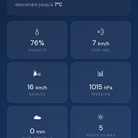
descendre jusqu'à
7°C
.
💧
💨
76
%
7
km/h
HUMIDITÉ
VENT
NNE
🌬️
📊
16
1015
km/h
hPa
RAFALES
PRESSION
🔆
☁️
5
0
mm
INDICE UV MAX