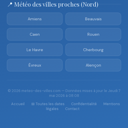
📍 Météo des villes proches (Nord)
Amiens
Beauvais
Caen
Rouen
Le Havre
Cherbourg
Évreux
Alençon
© 2026 meteo-des-villes.com — Données mises à jour le Jeudi 7
mai 2026 à 08:08
Accueil
📅 Toutes les dates
Confidentialité
Mentions
légales
Contact