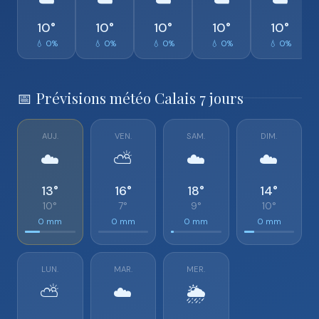
☁️
☁️
☁️
☁️
☁️
10°
10°
10°
10°
10°
💧 0%
💧 0%
💧 0%
💧 0%
💧 0%
📅 Prévisions météo Calais 7 jours
AUJ.
VEN.
SAM.
DIM.
☁️
⛅
☁️
☁️
13°
16°
18°
14°
10°
7°
9°
10°
0 mm
0 mm
0 mm
0 mm
LUN.
MAR.
MER.
⛅
☁️
🌦️