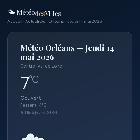
🌤️ Météo
des
Villes
Accueil
›
Actualités
›
Orléans
› Jeudi 14 mai 2026
Météo Orléans — Jeudi 14
mai 2026
Centre-Val de Loire
7
°C
Couvert
Ressenti
4
°C
🔄 Mis à jour à 08:08