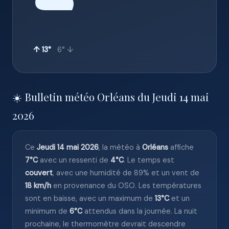
☁️
↑ 13°
6° ↓
☀️ Bulletin météo Orléans du Jeudi 14 mai
2026
Ce
Jeudi 14 mai 2026
, la météo à
Orléans
affiche
7°C
avec un ressenti de
4°C
. Le temps est
couvert
, avec une humidité de 89% et un vent de
18 km/h
en provenance du OSO. Les températures
sont en baisse, avec un maximum de
13°C
et un
minimum de
6°C
attendus dans la journée. La nuit
prochaine, le thermomètre devrait descendre