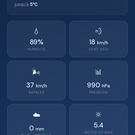
jusqu'à
5°C
.
💧
💨
89
%
18
km/h
HUMIDITÉ
VENT
OSO
🌬️
📊
37
990
km/h
hPa
RAFALES
PRESSION
🔆
☁️
5.4
0
mm
INDICE UV MAX