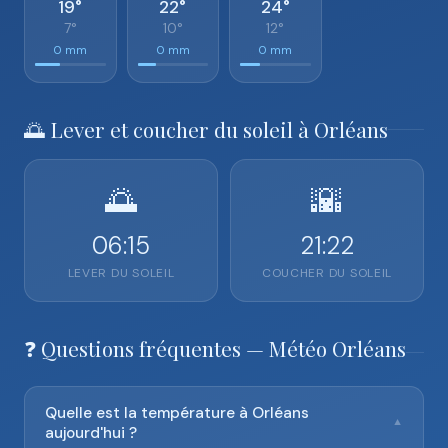
19°
22°
24°
7°
10°
12°
0 mm
0 mm
0 mm
🌅 Lever et coucher du soleil à Orléans
🌅
🌇
06:15
21:22
LEVER DU SOLEIL
COUCHER DU SOLEIL
❓ Questions fréquentes — Météo Orléans
Quelle est la température à Orléans
▼
aujourd'hui ?