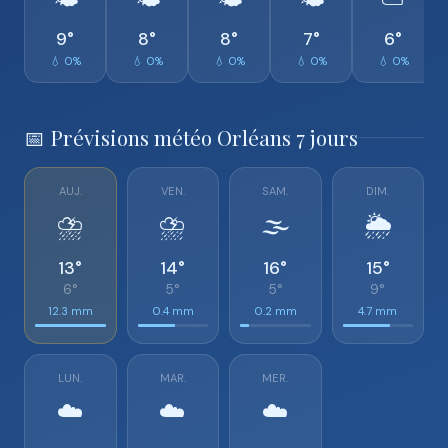
🌤️
🌤️
🌤️
🌤️
⛅
9°
8°
8°
7°
6°
💧 0%
💧 0%
💧 0%
💧 0%
💧 0%
📅 Prévisions météo Orléans 7 jours
AUJ.
VEN.
SAM.
DIM.
⛈️
⛈️
🌫️
🌦️
13°
14°
16°
15°
6°
5°
5°
9°
12.3 mm
0.4 mm
0.2 mm
4.7 mm
LUN.
MAR.
MER.
☁️
☁️
☁️