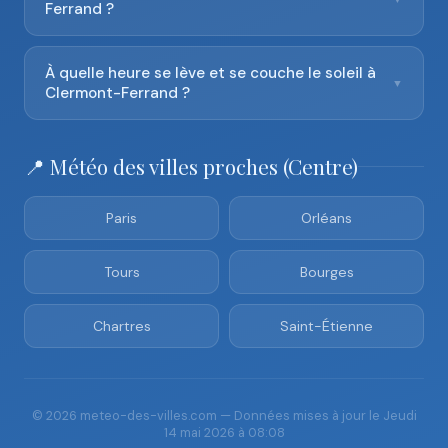
Ferrand ?
À quelle heure se lève et se couche le soleil à
▼
Clermont-Ferrand ?
📍 Météo des villes proches (Centre)
Paris
Orléans
Tours
Bourges
Chartres
Saint-Étienne
© 2026 meteo-des-villes.com — Données mises à jour le Jeudi
14 mai 2026 à 08:08