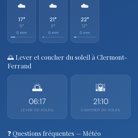
☁️
☁️
☁️
17°
21°
22°
9°
8°
12°
0 mm
0 mm
0 mm
🌅 Lever et coucher du soleil à Clermont-
Ferrand
🌅
🌇
06:17
21:10
LEVER DU SOLEIL
COUCHER DU SOLEIL
❓ Questions fréquentes — Météo