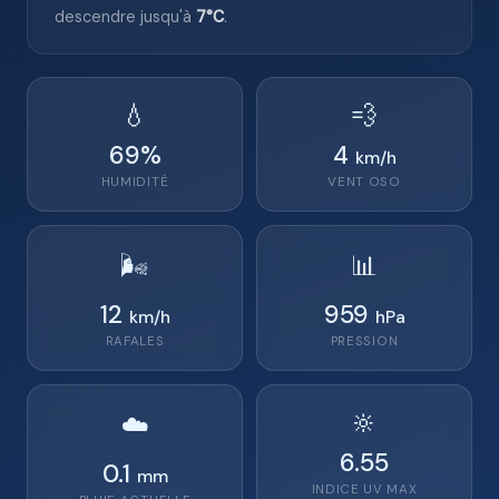
descendre jusqu'à
7°C
.
💧
💨
69
%
4
km/h
HUMIDITÉ
VENT
OSO
🌬️
📊
12
959
km/h
hPa
RAFALES
PRESSION
🔆
☁️
6.55
0.1
mm
INDICE UV MAX