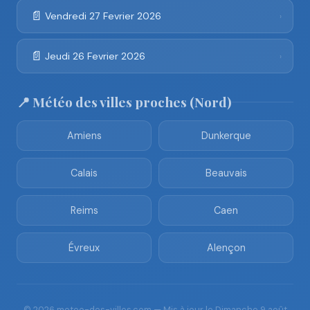
📄
Vendredi 27 Fevrier 2026
›
📄
Jeudi 26 Fevrier 2026
›
📍 Météo des villes proches (Nord)
Amiens
Dunkerque
Calais
Beauvais
Reims
Caen
Évreux
Alençon
© 2026 meteo-des-villes.com — Mis à jour le Dimanche 9 août