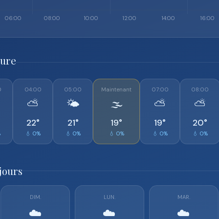
eure
0
04:00
05:00
Maintenant
07:00
08:00
⛅
🌤️
🌫️
⛅
⛅
22°
21°
19°
19°
20°
%
💧 0%
💧 0%
💧 0%
💧 0%
💧 0%
jours
DIM.
LUN.
MAR.
☁️
☁️
☁️