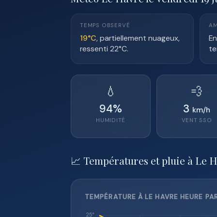
TEMPS OBSERVÉ
AM
19°C
, partiellement nuageux,
En
ressenti 22°C.
te
💧
💨
94
%
3
km/h
HUMIDITÉ
VENT
SSO
📈 Températures et pluie à Le 
TEMPÉRATURE À LE HAVRE HEURE PAR