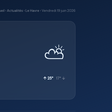
eil
›
Actualités
›
Le Havre
› Vendredi 19 juin 2026
⛅
↑ 25°
17° ↓