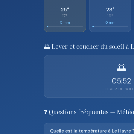
25°
23°
17°
16°
0 mm
0 mm
🌅 Lever et coucher du soleil à
🌅
05:52
LEVER DU SOLE
❓ Questions fréquentes — Mété
Quelle est la température à Le Havre 