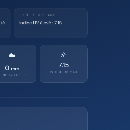
POINT DE VIGILANCE
ité
Indice UV élevé : 7.15.
🔆
☁️
7.15
0
mm
INDICE UV MAX
LUIE ACTUELLE