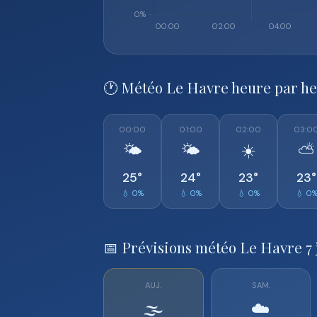
🕐 Météo Le Havre heure par h
00:00
01:00
02:00
03:0
🌤️
🌤️
☀️
⛅
25°
24°
23°
23°
💧 0%
💧 0%
💧 0%
💧 0
📅 Prévisions météo Le Havre 7 
AUJ.
SAM.
🌫️
☁️