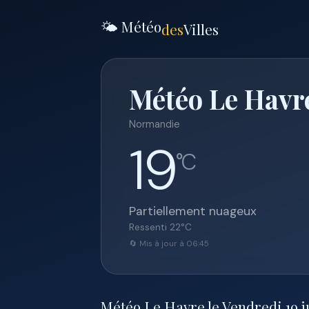
🌤️ Météo
des
Villes
Météo Le Havre
Normandie
19
°C
Partiellement nuageux
Ressenti
22
°C
🔄 Mis à jour à 06:45
Météo Le Havre le Vendredi 19 jui