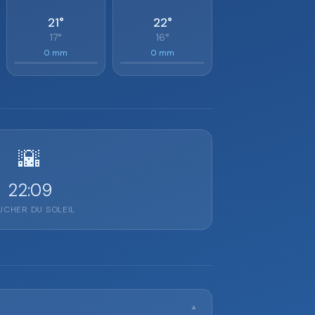
21°
22°
17°
16°
0 mm
0 mm
🌇
22:09
CHER DU SOLEIL
▼