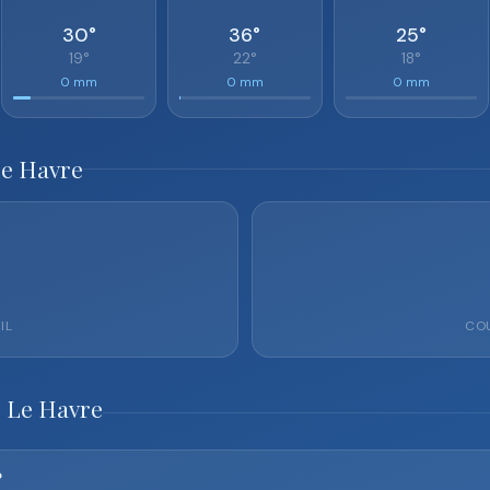
30°
36°
25°
19°
22°
18°
0 mm
0 mm
0 mm
 Le Havre
IL
COU
o Le Havre
?