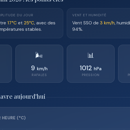
PLITUDE DU JOUR
VENT ET HUMIDITÉ
tre
17°C
et
25°C
, avec des
Vent SSO de
3 km/h
, humid
mpératures stables.
94%.
🌬️
📊
9
1012
km/h
hPa
RAFALES
PRESSION
P
Havre aujourd'hui
 HEURE (°C)